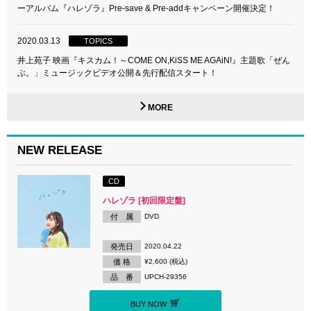
ーアルバム『ハレゾラ』Pre-save & Pre-addキャンペーン開催決定！
2020.03.13
TOPICS
井上苑子 映画『キスカム！～COME ON,KiSS ME AGAiN!』主題歌「ぜん
ぶ。」ミュージックビデオ公開＆先行配信スタート！
MORE
NEW RELEASE
CD
ハレゾラ [初回限定盤]
付 属
DVD
発売日
2020.04.22
価 格
¥2,600 (税込)
品 番
UPCH-29356
BUY NOW