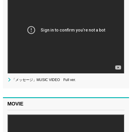
「メッセージ」MUSIC VIDEO Full ver.
MOVIE