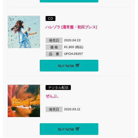
CD
ハレゾラ [通常盤・初回プレス]
発売日
2020.04.22
価 格
¥1,900 (税込)
品 番
UPCH-29357
BUY NOW
デジタル配信
ぜんぶ。
発売日
2020.03.11
BUY NOW