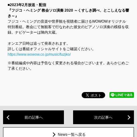
■2023年2月放送・配信
『フジコ・ヘミング 教会ソロ演奏 2020 ～くすしき調べ、とこしえなる響
き～』
フジコ・ヘミングの音楽や世界観を視聴者に届けるWOWOWオリジナル
特別番組。教会にて無観客で行なわれた彼女のピアノソロ演奏の模様を収
録。ナビゲーターは陣内大蔵。
オンエア日時は追って発表されます。
詳しくは番組オフィシャルサイトをご確認ください。
https://www.wowow.co.jp/music/fuzjko/
※番組編成や内容は予告なく変更される場合がございます。あらかじめご
了承ください。
前の記事へ
次の記事へ
News一覧へ戻る