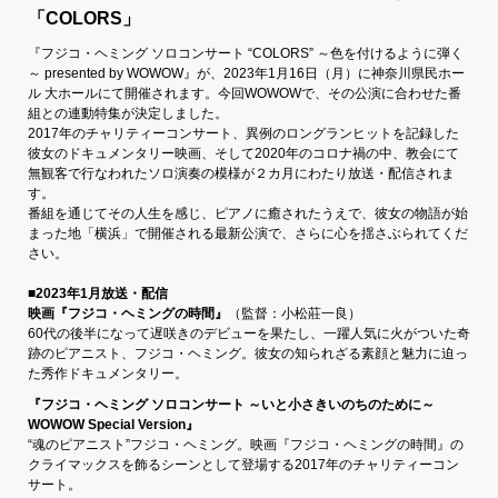
「COLORS」
『フジコ・ヘミング ソロコンサート “COLORS” ～色を付けるように弾く
～ presented by WOWOW』が、2023年1月16日（月）に神奈川県民ホー
ル 大ホールにて開催されます。今回WOWOWで、その公演に合わせた番
組との連動特集が決定しました。
2017年のチャリティーコンサート、異例のロングランヒットを記録した
彼女のドキュメンタリー映画、そして2020年のコロナ禍の中、教会にて
無観客で行なわれたソロ演奏の模様が２カ月にわたり放送・配信されま
す。
番組を通じてその人生を感じ、ピアノに癒されたうえで、彼女の物語が始
まった地「横浜」で開催される最新公演で、さらに心を揺さぶられてくだ
さい。
■2023年1月放送・配信
映画『フジコ・ヘミングの時間』
（監督：小松莊一良）
60代の後半になって遅咲きのデビューを果たし、一躍人気に火がついた奇
跡のピアニスト、フジコ・ヘミング。彼女の知られざる素顔と魅力に迫っ
た秀作ドキュメンタリー。
『フジコ・ヘミング ソロコンサート ～いと小さきいのちのために～
WOWOW Special Version』
“魂のピアニスト”フジコ・ヘミング。映画『フジコ・ヘミングの時間』の
クライマックスを飾るシーンとして登場する2017年のチャリティーコン
サート。