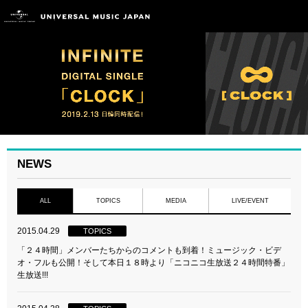
NEWS
ALL
TOPICS
MEDIA
LIVE/EVENT
2015.04.29
TOPICS
「２４時間」メンバーたちからのコメントも到着！ミュージック・ビデ
オ・フルも公開！そして本日１８時より「ニコニコ生放送２４時間特番」
生放送!!!