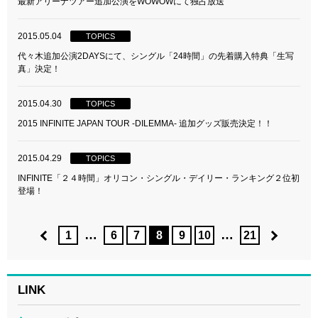
最新アリーナツアー追加公演をWOWOWにて独占放送
2015.05.04
TOPICS
代々木追加公演2DAYSにて、シングル「24時間」の先着購入特典「生写
真」決定！
2015.04.30
TOPICS
2015 INFINITE JAPAN TOUR -DILEMMA- 追加グッズ販売決定！！
2015.04.29
TOPICS
INFINITE「２４時間」オリコン・シングル・デイリー・ランキング２位初
登場！
…
…
1
6
7
8
9
10
21
LINK