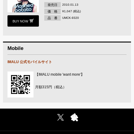
発売日
2010.01.13
価 格
¥1,047 (税込)
品 番
UMCK-9320
BUY NOW
Mobile
IMALU 公式モバイルサイト
【IMALU mobile 'want more'】
月額315円（税込）