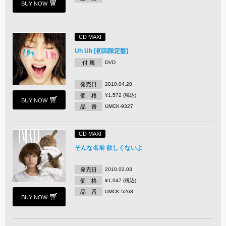
BUY NOW
CD MAXI
Uh Uh [初回限定盤]
付 属
DVD
発売日
2010.04.28
価 格
¥1,572 (税込)
BUY NOW
品 番
UMCK-9327
CD MAXI
そんな名前 欲しくないよ
発売日
2010.03.03
価 格
¥1,047 (税込)
品 番
UMCK-5268
BUY NOW