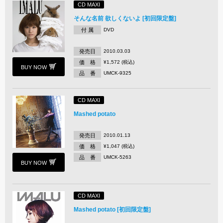
CD MAXI
そんな名前 欲しくないよ [初回限定盤]
付 属
DVD
発売日
2010.03.03
価 格
¥1,572 (税込)
BUY NOW
品 番
UMCK-9325
CD MAXI
Mashed potato
発売日
2010.01.13
価 格
¥1,047 (税込)
品 番
UMCK-5263
BUY NOW
CD MAXI
Mashed potato [初回限定盤]