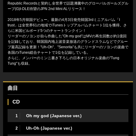
Republic Recordsと契約し全世界で話題沸騰中のグローバルガールズグル
ープ(G)I-DLE待望のJPN 2nd Mini ALリリース！
2018年5月韓国デビュー。最新の4月3日発売韓国3rdミニアルバム「I
trust」は全世界61の地域でiTunesトップアルバムチャート1位を獲得。さ
らに米国ビルボード5つのチャートランクイン！
リーダーのソヨンが自ら作曲した”Oh my god”はMVの再生回数が約1億回
を記録しており、韓国国内地上波音楽放送のグランドスラムなどでグルー
プ最高記録を更新！"Uh-Oh"、"Senorita"も共にリーダーのソヨンの楽曲で
各国のiTunes総合チャートで1位を記録している。
さらに、メンバーのミンニ書き下ろしの日本オリジナル楽曲の"Tung
Tung"も収録。
曲目
CD
Oh my god (Japanese ver.)
1
Uh-Oh (Japanese ver.)
2