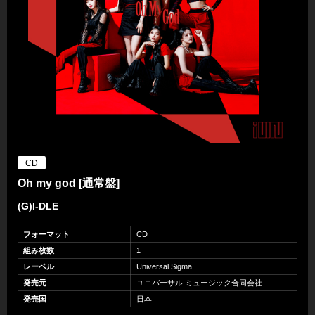
CD
Oh my god [通常盤]
(G)I-DLE
フォーマット
CD
組み枚数
1
レーベル
Universal Sigma
発売元
ユニバーサル ミュージック合同会社
発売国
日本