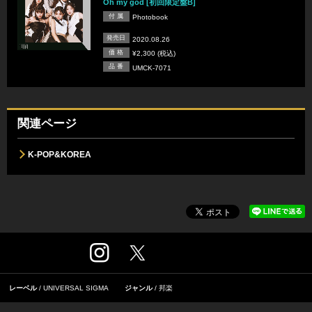
Oh my god [初回限定盤B]
付 属
Photobook
発売日
2020.08.26
価 格
¥2,300 (税込)
品 番
UMCK-7071
関連ページ
K-POP&KOREA
レーベル
UNIVERSAL SIGMA
ジャンル
邦楽