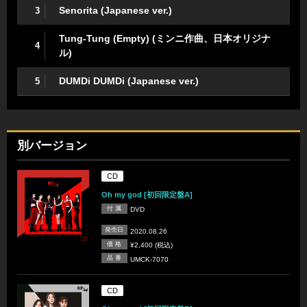
Senorita (Japanese ver.)
3
Tung-Tung (Empty) (ミンニ作曲、日本オリジナ
4
ル)
DUMDi DUMDi (Japanese ver.)
5
別バージョン
CD
Oh my god [初回限定盤A]
付 属
DVD
発売日
2020.08.26
価 格
¥2,400 (税込)
品 番
UMCK-7070
CD