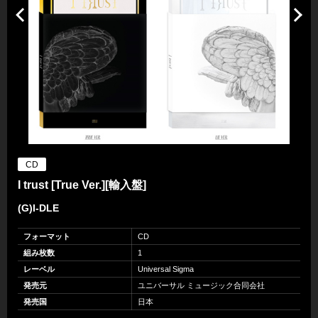
CD
I trust [True Ver.][輸入盤]
(G)I-DLE
フォーマット
CD
組み枚数
1
レーベル
Universal Sigma
発売元
ユニバーサル ミュージック合同会社
発売国
日本