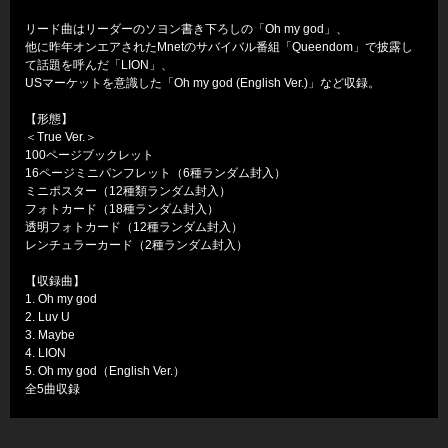
リード曲はリーダーのソヨン書き下ろしの「Oh my god」、
他に昨年オンエアされたMnetのサバイバル番組「Queendom」で披露し
て話題を呼んだ「LION」、
USマーケットを意識した「Oh my god (English Ver.)」など収録。
【形態】
＜True Ver.＞
100ページブックレット
16ページミニパンフレット（6種ランダム封入）
ミニポスター（12種類ランダム封入）
フォトカード（18種ランダム封入）
透明フォトカード（12種ランダム封入）
レンチュラーカード（2種ランダム封入）
【収録曲】
1. Oh my god
2. Luv U
3. Maybe
4. LION
5. Oh my god（English Ver.）
全5曲収録