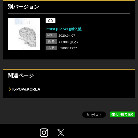
別バージョン
CD
I trust [Lie Ver.][輸入盤]
発売日
2020.04.07
価 格
¥1,980 (税込)
品 番
L200001927
関連ページ
K-POP&KOREA