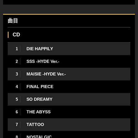
曲目
CD
DIE HAPPILY
1
SSS -HYDE Ver.-
2
MAISIE -HYDE Ver.-
3
FINAL PIECE
4
SO DREAMY
5
THE ABYSS
6
TATTOO
7
NOSTALGIC
8