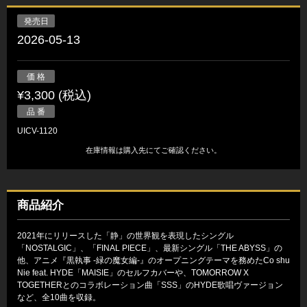
発売日
2026-05-13
価 格
¥3,300 (税込)
品 番
UICV-1120
在庫情報は購入先にてご確認ください。
商品紹介
2021年にリリースした「静」の世界観を表現したシングル
「NOSTALGIC」、「FINAL PIECE」、最新シングル「THE ABYSS」の
他、アニメ『黒執事 -緑の魔女編-』のオープニングテーマを務めたCo shu
Nie feat. HYDE「MAISIE」のセルフカバーや、TOMORROW X
TOGETHERとのコラボレーション曲「SSS」のHYDE歌唱ヴァージョン
など、全10曲を収録。