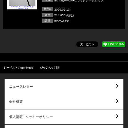
Blu-ray,M∞CARD,ブックレット,グッズ
発売日
2026.05.13
価 格
¥14,850 (税込)
品 番
PDCV-1251
レーベル
Virgin Music
ジャンル
邦楽
ニュースレター
会社概要
個人情報 | クッキーポリシー