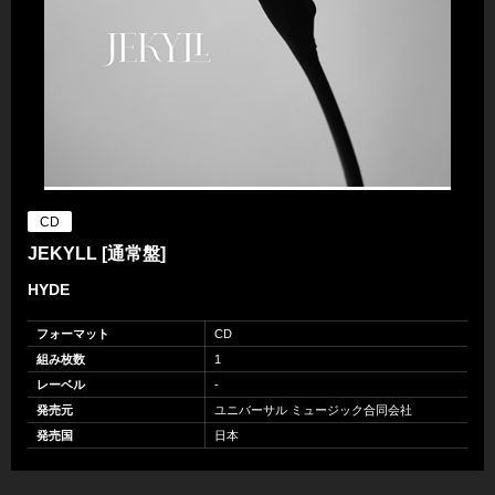
CD
JEKYLL [通常盤]
HYDE
フォーマット
CD
組み枚数
1
レーベル
-
発売元
ユニバーサル ミュージック合同会社
発売国
日本