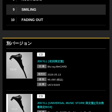
SMILING
9
FADING OUT
10
別バージョン
CD
JEKYLL [初回限定盤]
付 属
Blu-ray,M∞CARD
発売日
2026.05.13
価 格
¥6,490 (税込)
品 番
UICV-9345
CD
JEKYLL [UNIVERSAL MUSIC STORE 限定盤][完全数
量限定BOX]
付 属