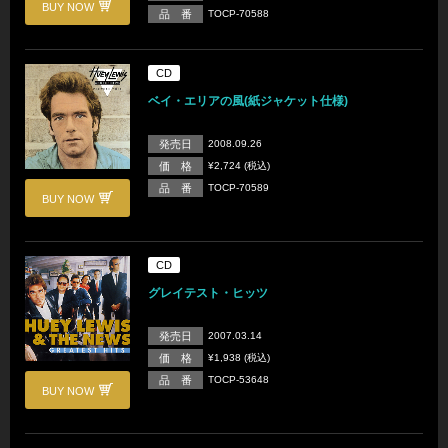
BUY NOW
品 番
TOCP-70588
CD
ベイ・エリアの風(紙ジャケット仕様)
発売日
2008.09.26
価 格
¥2,724 (税込)
品 番
TOCP-70589
BUY NOW
CD
グレイテスト・ヒッツ
発売日
2007.03.14
価 格
¥1,938 (税込)
品 番
TOCP-53648
BUY NOW