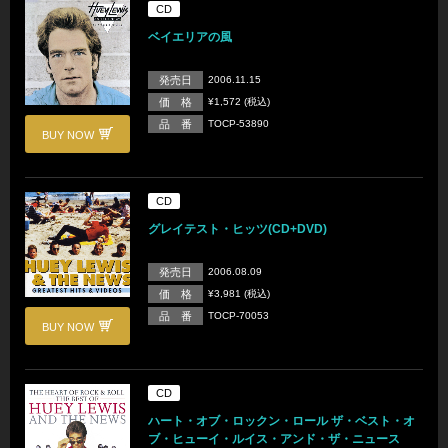
CD
ベイエリアの風
発売日
2006.11.15
価 格
¥1,572 (税込)
品 番
TOCP-53890
BUY NOW
CD
グレイテスト・ヒッツ(CD+DVD)
発売日
2006.08.09
価 格
¥3,981 (税込)
品 番
TOCP-70053
BUY NOW
CD
ハート・オブ・ロックン・ロール ザ・ベスト・オ
ブ・ヒューイ・ルイス・アンド・ザ・ニュース