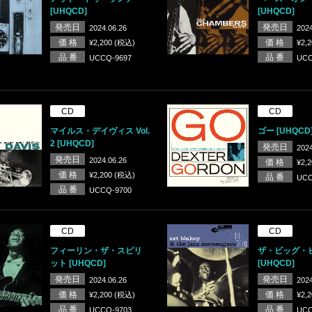
[UHQCD]
[UHQCD]
発売日
発売日
2024.06.26
2024
価 格
価 格
¥2,200 (税込)
¥2,
品 番
品 番
UCCQ-9697
UCC
CD
CD
マイルス・デイヴィス Vol.
ゴー [UHQCD
2 [UHQCD]
発売日
2024
発売日
2024.06.26
価 格
¥2,
価 格
¥2,200 (税込)
品 番
UCC
品 番
UCCQ-9700
CD
CD
フィーリン・ザ・スピリ
ザ・ビッグ・
ット [UHQCD]
[UHQCD]
発売日
発売日
2024.06.26
2024
価 格
価 格
¥2,200 (税込)
¥2,
品 番
品 番
UCCQ-9703
UCC