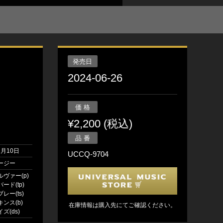
発売日
2024-06-26
価 格
¥2,200 (税込)
品 番
1月10日
UCCQ-9704
ージー
ヴァー(p)
ード(tp)
レー(ts)
ンス(b)
在庫情報は購入先にてご確認ください。
ズ(ds)