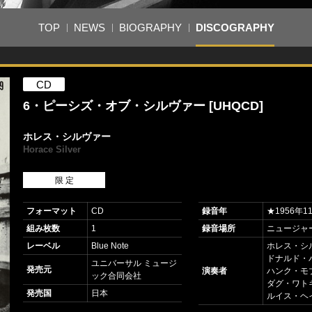
TOP
NEWS
BIOGRAPHY
DISCOGRAPHY
CD
6・ピーシズ・オブ・シルヴァー [UHQCD]
ホレス・シルヴァー
Horace Silver
限 定
フォーマット
CD
録音年
★1956年1
組み枚数
1
録音場所
ニュージャ
レーベル
Blue Note
ホレス・シル
ドナルド・バ
ユニバーサル ミュージ
発売元
演奏者
ハンク・モブ
ック合同会社
ダグ・ワトキ
発売国
日本
ルイス・ヘイ