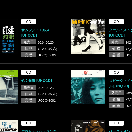
CD
CD
サムシン・エルス
クール・スト
[UHQCD]
[UHQCD]
発売日
発売日
2024.06.26
2024
価 格
価 格
¥2,200 (税込)
¥2,
品 番
品 番
UCCQ-9689
UCC
CD
CD
処女航海 [UHQCD]
スピーク・ノ
ル [UHQCD]
発売日
2024.06.26
発売日
2024
価 格
¥2,200 (税込)
価 格
¥2,
品 番
UCCQ-9692
品 番
UCC
CD
CD
アウト・トゥ・ランチ
ベース・オン