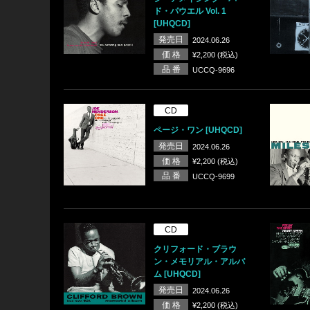
ド・パウエル Vol. 1
[UHQCD]
発売日
2024.06.26
価 格
¥2,200 (税込)
品 番
UCCQ-9696
CD
ページ・ワン [UHQCD]
発売日
2024.06.26
価 格
¥2,200 (税込)
品 番
UCCQ-9699
CD
クリフォード・ブラウ
ン・メモリアル・アルバ
ム [UHQCD]
発売日
2024.06.26
価 格
¥2,200 (税込)