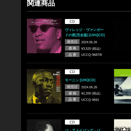
関連商品
CD
ヴィレッジ・ヴァンガー
ドの夜[完全版] [UHQCD]
発売日
2024.06.26
価 格
¥3,520 (税込)
品 番
UCCQ-9687/8
CD
モーニン [UHQCD]
発売日
2024.06.26
価 格
¥2,200 (税込)
品 番
UCCQ-9691
CD
ジ・アメイジング・バ