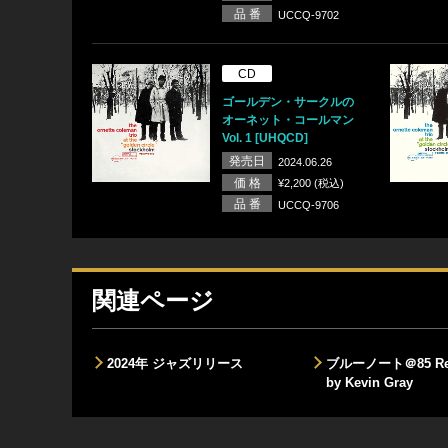
品 番
UCCQ-9702
CD
ゴールデン・サークルの
オーネット・コールマン
Vol. 1 [UHQCD]
発売日
2024.06.26
価 格
¥2,200 (税込)
品 番
UCCQ-9706
関連ページ
2024年 ジャズリリース
ブルーノート＠85 Rem
by Kevin Gray