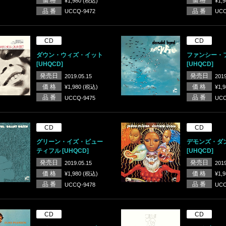
¥1,980 (税込)
¥1,
品 番
品 番
UCCQ-9472
UCC
CD
CD
ダウン・ウィズ・イット
ファンシー・
[UHQCD]
[UHQCD]
発売日
発売日
2019.05.15
2019
価 格
価 格
¥1,980 (税込)
¥1,
品 番
品 番
UCCQ-9475
UCC
CD
CD
グリーン・イズ・ビュー
デモンズ・ダ
ティフル [UHQCD]
[UHQCD]
発売日
発売日
2019.05.15
2019
価 格
価 格
¥1,980 (税込)
¥1,
品 番
品 番
UCCQ-9478
UCC
CD
CD