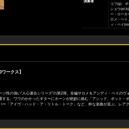
演奏者
コフ(g) 
ショウ(el-
ー・ローカー
ロメ・ベイ
ィ・ベイ(vo
0ワークス】
ジ性の強い“人心連合シリーズ”の第2弾。全編サロメ＆アンディ・ベイのヴ
露する。ワウのかかったギターにホーンが絶妙に絡む「アシッド、ポット・
バー「アイヴ・ハッド・ア・リトル・トーク」など、粋な楽曲が並ぶ。レア