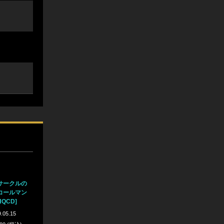
サークルの
コールマン
UHQCD]
.05.15