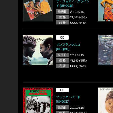
ザ・ジョディ・グライン
ド [UHQCD]
発売日
2019.05.15
価 格
¥1,980 (税込)
品 番
UCCQ-9480
CD
サンフランシスコ
[UHQCD]
発売日
2019.05.15
価 格
¥1,980 (税込)
品 番
UCCQ-9483
CD
ブラック・バード
[UHQCD]
発売日
2019.05.15
価 格