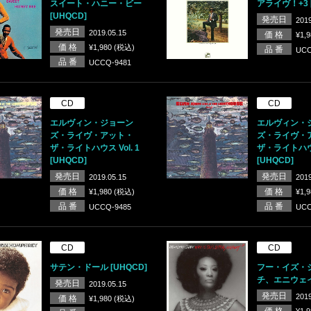
スイート・ハニー・ビー
アライヴ！+3 [
[UHQCD]
発売日
2019
発売日
2019.05.15
価 格
¥1,
価 格
¥1,980 (税込)
品 番
UCC
品 番
UCCQ-9481
CD
CD
エルヴィン・ジョーン
エルヴィン・
ズ・ライヴ・アット・
ズ・ライヴ・
ザ・ライトハウス Vol. 1
ザ・ライトハウス 
[UHQCD]
[UHQCD]
発売日
発売日
2019.05.15
2019
価 格
価 格
¥1,980 (税込)
¥1,
品 番
品 番
UCCQ-9485
UCC
CD
CD
サテン・ドール [UHQCD]
フー・イズ・
チ、エニウェイ 
発売日
2019.05.15
発売日
2019
価 格
¥1,980 (税込)
価 格