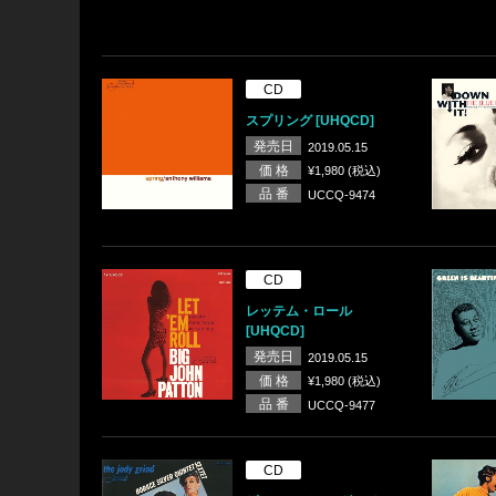
CD
スプリング [UHQCD]
発売日
2019.05.15
価 格
¥1,980 (税込)
品 番
UCCQ-9474
CD
レッテム・ロール
[UHQCD]
発売日
2019.05.15
価 格
¥1,980 (税込)
品 番
UCCQ-9477
CD