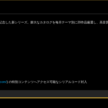
念した新シリーズ。膨大なカタログを毎月テーマ別に20作品厳選し、高音質U
.com/
) の特別コンテンツへアクセス可能なシリアルコード封入