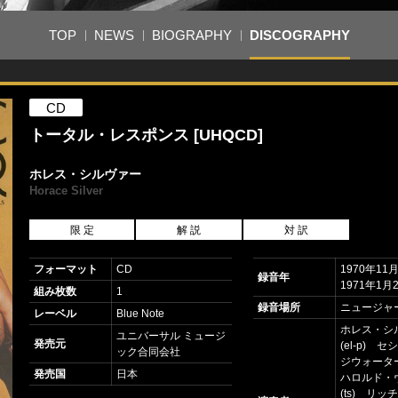
TOP
NEWS
BIOGRAPHY
DISCOGRAPHY
CD
トータル・レスポンス [UHQCD]
ホレス・シルヴァー
Horace Silver
限 定
解 説
対 訳
フォーマット
CD
1970年11
録音年
1971年1月
組み枚数
1
録音場所
ニュージャ
レーベル
Blue Note
ホレス・シ
ユニバーサル ミュージ
発売元
(el-p) 
ック合同会社
ジウォーター(t
発売国
日本
ハロルド・
(ts) リ