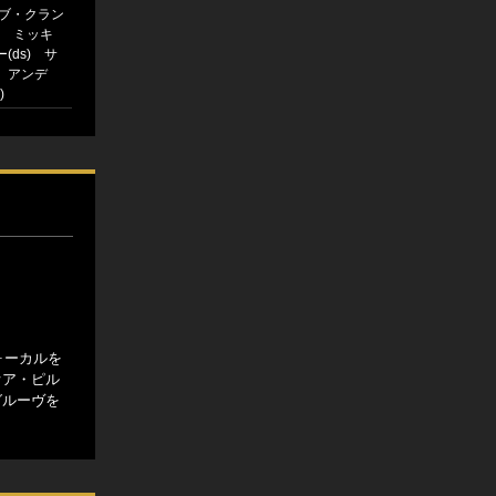
ボブ・クラン
b) ミッキ
(ds) サ
、アンデ
)
ォーカルを
オア・ピル
グルーヴを