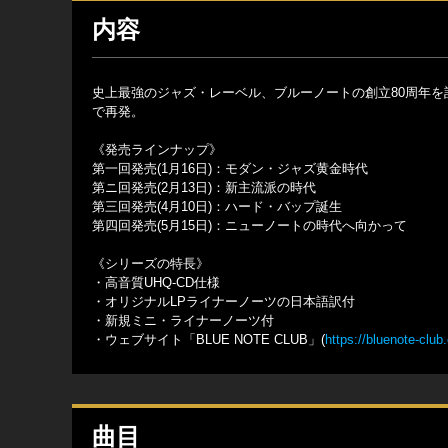
内容
史上最強のジャズ・レーベル、ブルーノートの創立80周年を記
で再発。
《発売ラインナップ》
第一回発売(1月16日)：モダン・ジャズ黄金時代
第ニ回発売(2月13日)：新主流派の時代
第三回発売(4月10日)：ハード・バップ誕生
第四回発売(5月15日)：ニューノートの時代へ向かって
《シリーズの特長》
・高音質UHQ-CD仕様
・オリジナルLPライナーノーツの日本語訳付
・新規ミニ・ライナーノーツ付
・ウェブサイト「BLUE NOTE CLUB」(
https://bluenote-club
曲目