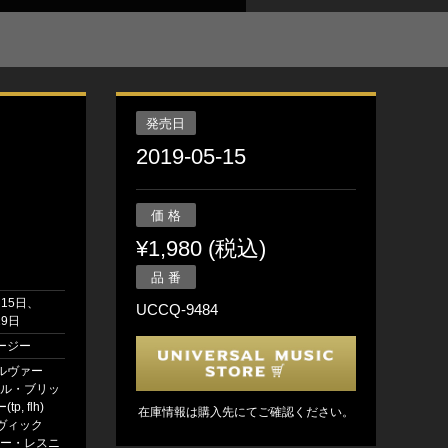
発売日
2019-05-15
価 格
¥1,980 (税込)
品 番
月15日、
UCCQ-9484
29日
ージー
ルヴァー
セシル・ブリッ
p, flh)
在庫情報は購入先にてご確認ください。
ヴィック
ッチー・レスニ