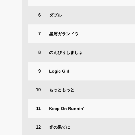
6
ダブル
7
星屑ガランドウ
8
のんびりしましょ
9
Logic Girl
10
もっともっと
11
Keep On Runnin'
12
光の果てに