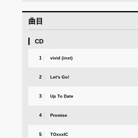
曲目
CD
1
vivid (inst)
2
Let's Go!
3
Up To Date
4
Promise
5
TOxxxIC