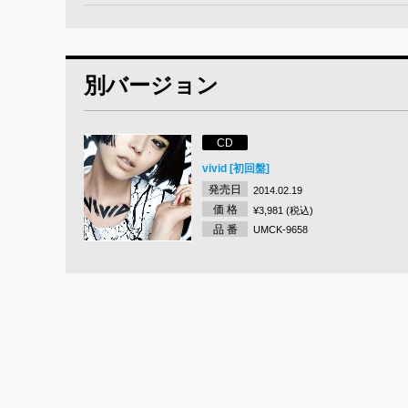
別バージョン
CD
vivid [初回盤]
発売日
2014.02.19
価 格
¥3,981 (税込)
品 番
UMCK-9658