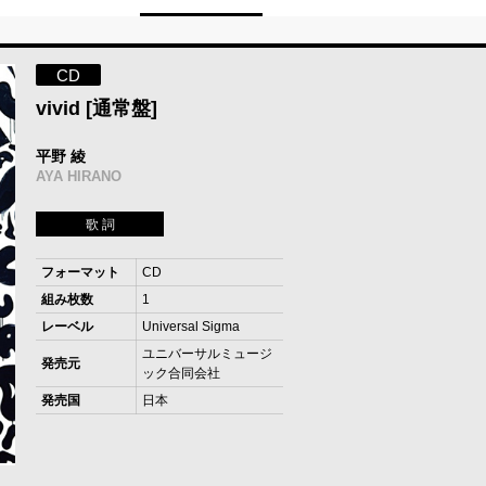
CD
vivid [通常盤]
平野 綾
AYA HIRANO
歌 詞
フォーマット
CD
組み枚数
1
レーベル
Universal Sigma
ユニバーサルミュージ
発売元
ック合同会社
発売国
日本