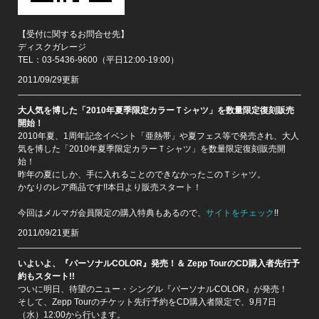
【受付に関するお問合せ先】
ディスクガレージ
TEL：03-5436-9600（平日12:00-19:00）
2011/09/29更新
大人気を博した「2010年夏季限定カラーＴシャツ」を数量限定復刻販売
開始！
2010年夏、1周年記念イベント「亜熱帯」や夏フェス等で発売され、大人
気を博した「2010年夏季限定カラーＴシャツ」を数量限定復刻販売開
始！
昨年の夏にしか、手に入れることのできなかったこのＴシャツ。
かなりのレア商品です!!本日より販売スタート！
今回はメルマガ会員限定の購入特典もあるので、
サイトをチェック
!!
2011/09/21更新
いよいよ、『パーソナルCOLOR』発売！＆ Zepp TourのCD購入者先行予
約もスタート!!
ついに明日、待望のニュー・シングル『パーソナルCOLOR』が発売！
そして、Zepp Tourのチケット先行予約をCD購入者限定で、9月7日
（水）12:00から行います。