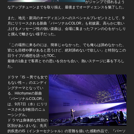
がジャンプで揺れるよう
なアップチューンまでを取り揃え、最後までオーディエンスを魅了した。
また、地元・新潟のオーディエンスへのスペシャルプレゼントとして、9
月にリリースされる新曲「パーソナルCOLOR」も初披露。高らかに歌い
上げるメッセージ性の強い楽曲は、会場に集まったファンの心をがっしり
と掴んで離さない様子だった。
「この場所に来るのには、簡単じゃなかった、でも俺らは諦めなかった、
皆にも目標や夢があると思うけど、絶対諦めないで欲しい」と特別なこの
日ライブの感想を語ったTOC。
最後の1曲まで客席とその思いを分かち合い、熱いステージに幕を下ろし
た。
ドラマ「IS ～男でも女で
もない性～」のエンディ
ングテーマとなってい
る、Hilcrhymeの新曲
「パーソナルCOLOR」
は、9月7日（水）にリリ
ースされる9枚目のニュ
ーシングル。
ド ラマは身体的な性別の
区別があいまいな、先天
的疾患のIS（インターセクシャル）の苦難を描いた感動作品で、『パーソ