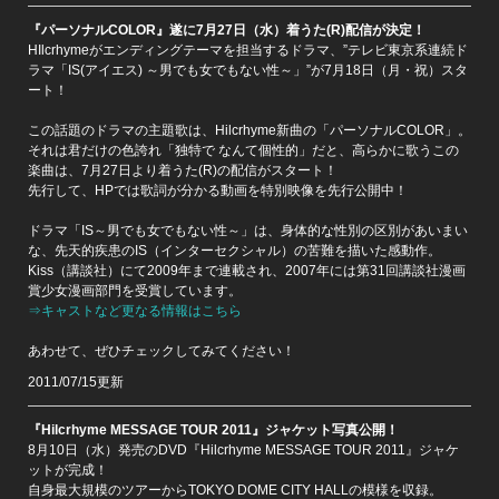
『パーソナルCOLOR』遂に7月27日（水）着うた(R)配信が決定！
HIlcrhymeがエンディングテーマを担当するドラマ、”テレビ東京系連続ド
ラマ「IS(アイエス) ～男でも女でもない性～」”が7月18日（月・祝）スタ
ート！
この話題のドラマの主題歌は、Hilcrhyme新曲の「パーソナルCOLOR」。
それは君だけの色誇れ「独特で なんて個性的」だと、高らかに歌うこの
楽曲は、7月27日より着うた(R)の配信がスタート！
先行して、HPでは歌詞が分かる動画を特別映像を先行公開中！
ドラマ「IS～男でも女でもない性～」は、身体的な性別の区別があいまい
な、先天的疾患のIS（インターセクシャル）の苦難を描いた感動作。
Kiss（講談社）にて2009年まで連載され、2007年には第31回講談社漫画
賞少女漫画部門を受賞しています。
⇒キャストなど更なる情報はこちら
あわせて、ぜひチェックしてみてください！
2011/07/15更新
『Hilcrhyme MESSAGE TOUR 2011』ジャケット写真公開！
8月10日（水）発売のDVD『Hilcrhyme MESSAGE TOUR 2011』ジャケ
ットが完成！
自身最大規模のツアーからTOKYO DOME CITY HALLの模様を収録。