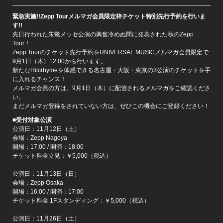
緊急実施!!Zepp Tourメルマガ会員限定枠チケット特別先行予約を行いま
す!!
先日行われた朱鷺メッセ公演の興奮冷めぬ間に発表された秋のZepp
Tour！
Zepp Tourのチケット先行予約をUNIVERSAL MUSICメルマガ会員限定で
9月1日（木）12:00から行います。
新たなHilcrhymeを体感できる名古屋・大阪・東京の3公演のチケットを手
に入れるチャンス！
メルマガ会員の方は、9月1日（木）に配信されるメルマガをご確認くださ
い。
まだメルマガ登録をされていない方は、ぜひこの機会にご登録ください！
■受付対象公演
公演日：11月12日（土）
会場：Zepp Nagoya
開場：17:00 / 開演：18:00
チケット料金立見：￥5,000（税込）
公演日：11月13日（日）
会場：Zepp Osaka
開場：16:00 / 開演：17:00
チケット料金 1Fスタンディング：￥5,000（税込）
公演日：11月26日（土）