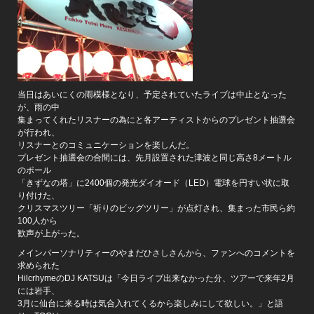
当日はあいにくの雨模様となり、予定されていたライブは中止となった
が、雨の中
集まってくれたリスナーの為にと各アーティストからのプレゼント抽選会
が行われ、
リスナーとのコミュニケーションを楽しんだ。
プレゼント抽選会の合間には、先月設置された津波と同じ高さ8メートル
のポール
「きずなの塔」に2400個の発光ダイオード（LED）電球を円すい状に取
り付けた、
クリスマスツリー「祈りのビッグツリー」が点灯され、集まった市民ら約
100人から
歓声が上がった。
メインパーソナリティーのやまだひさしさんから、ファンへのコメントを
求められた
HilcrhymeのDJ KATSUは「今日ライブ出来なかった分、ツアーで来年2月
には岩手、
3月に仙台に来る時は気合入れてくるから楽しみにして欲しい。」と語