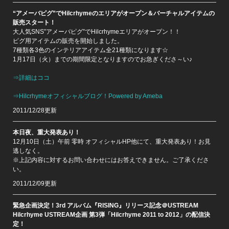
“アメーバピグ”でHilcrhymeのエリアがオープン＆バーチャルアイテムの
販売スタート！
大人気SNS”アメーバピグ”でHilcrhymeエリアがオープン！！
ピグ用アイテムの販売を開始しました。
7種類各3色のインテリアアイテム全21種類になります☆
1月17日（火）までの期間限定となりますのでお急ぎくださ～い♪
⇒詳細はココ
⇒Hilcrhymeオフィシャルブログ！Powered by Ameba
2011/12/28更新
本日夜、重大発表あり！
12月10日（土）午前 零時 オフィシャルHP他にて、重大発表あり！お見
逃しなく。
※上記内容に対するお問い合わせにはお答えできません。ご了承くださ
い。
2011/12/09更新
緊急企画決定！3rd アルバム『RISING』リリース記念＠USTREAM
Hilcrhyme USTREAM企画 第3弾「Hilcrhyme 2011 to 2012」の配信決
定！