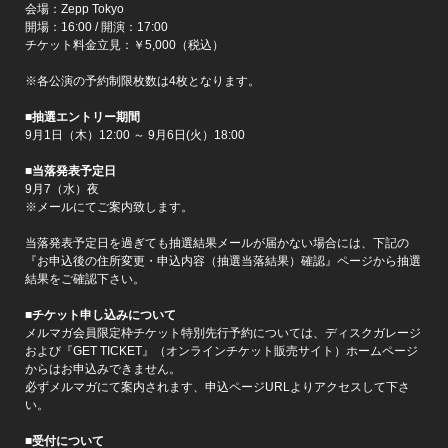
会場：Zepp Tokyo
開場：16:00 / 開演：17:00
チケット料金立見：￥5,000（税込）
※各公演の予約制限枚数は4枚となります。
■抽選エントリー期間
9月1日（木）12:00 ～ 9月6日(火）18:00
■当落発表予定日
9月7（水）夜
※メールにてご案内致します。
当落発表予定日を過ぎても抽選結果メールが届かない場合には、下記の
『お申込後の住所変更・申込内容（抽選当落結果）確認』ページから抽選
結果をご確認下さい。
■チケット申し込みについて
メルマガ会員限定枠チケット特別先行予約については、ディスクガレージ
および『GET TICKET』（オンラインチケット販売サイト）ホームページ
からはお申込みできません。
必ずメルマガにて案内されます、申込ページURLよりアクセスして下さ
い。
■受付について