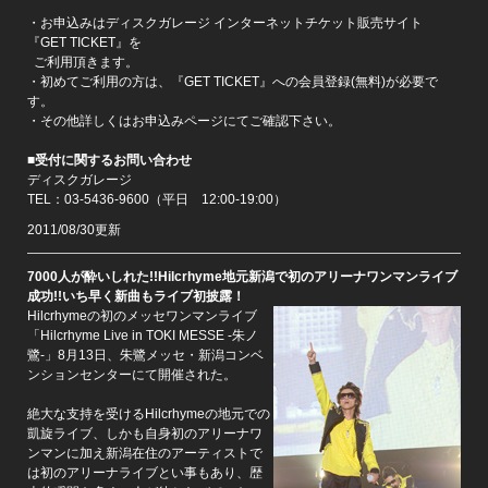
・お申込みはディスクガレージ インターネットチケット販売サイト
『GET TICKET』を
ご利用頂きます。
・初めてご利用の方は、『GET TICKET』への会員登録(無料)が必要で
す。
・その他詳しくはお申込みページにてご確認下さい。
■受付に関するお問い合わせ
ディスクガレージ
TEL：03-5436-9600（平日 12:00-19:00）
2011/08/30更新
7000人が酔いしれた!!Hilcrhyme地元新潟で初のアリーナワンマンライブ
成功!!いち早く新曲もライブ初披露！
Hilcrhymeの初のメッセワンマンライブ
「Hilcrhyme Live in TOKI MESSE -朱ノ
鷺-」8月13日、朱鷺メッセ・新潟コンベ
ンションセンターにて開催された。
絶大な支持を受けるHilcrhymeの地元での
凱旋ライブ、しかも自身初のアリーナワ
ンマンに加え新潟在住のアーティストで
は初のアリーナライブとい事もあり、歴