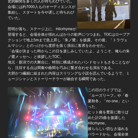
史的瞬間を多くの人が待ちわびていた。
会場には約7000人ものオーディエンスが
集結し、スタートを今や遅しと待ちわび
ていた。
照明が落ち、ステージ上に、Hilcrhymeが
登場すると、会場全体が揺れんばかりの歓声につつまれ、TOCはロープア
クションで地上5mまで急上昇し「朱ノ鷺」を披露。その後、「トラヴェ
ルマシン」とのっけから度肝を抜く演出に客席をわかせた。
「会場が決まった時からこの日を楽しみしていたよ、ようこそ、俺らの朱
ノ鷺メッセへ」と挨拶したTOC。
地元・新潟での大舞台に、特別に構成されたバンドセットもさることなが
ら、注目する点は間奏や曲間を巧みに繋ぎ合わせる演出である。
大胆かつ繊細に組まれた内容はスリリングな小説を読んでいるようで、ミ
ュージシャンとストーリーテラーが融合する瞬間であった。
この日のライブでは、
「ルーズリーフ」や「春
夏秋冬」「no one」とい
った、
ヒット曲を豊富に散りば
めた計25曲を披露した
Hilcrhyme。
彼ららしい切なさ溢れる
バラードから、会場全体