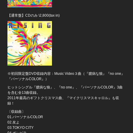
【通常盤】CDのみ \2,800(tax in)
※初回限定盤DVD収録内容：Music Video３曲（『臆病な狼』『no one』
『パーソナルCOLOR』）
ヒットシングル『臆病な狼』、『no one』、『パーソナルCOLOR』3曲
を含む全13曲収録。
2011年最高のギフトクリスマス曲、『マイクリスマスキャロル』も収
録！
〔収録曲〕
01.パーソナルCOLOR
02.友よ
03.TOKYO CITY