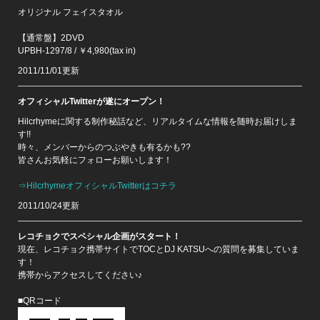
オリジナル フェイスタオル
【通常盤】2DVD
UPBH-1297/8 / ￥4,980(tax in)
2011/11/01更新
オフィシャルTwitterが遂にオープン！
Hilcrhymeに関する制作秘話など、リアルタイムな情報を随時お届けしま
す!!
時々、メンバーからのつぶやきも有るかも??
皆さんお気軽にフォローお願いします！
⇒HilcrhymeオフィシャルTwitterはコチラ
2011/10/24更新
レコチョクでスペシャル企画がスタート！
現在、レコチョク携帯サイトでTOCとDJ KATSUへの質問を募集していま
す！
携帯からアクセスしてください♪
■QRコード