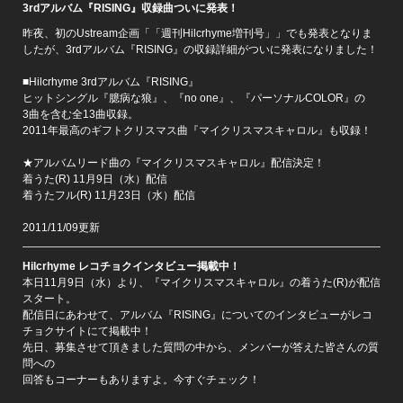
3rdアルバム『RISING』収録曲ついに発表！
昨夜、初のUstream企画「「週刊Hilcrhyme増刊号」」でも発表となりま
したが、3rdアルバム『RISING』の収録詳細がついに発表になりました！
■Hilcrhyme 3rdアルバム『RISING』
ヒットシングル『臆病な狼』、『no one』、『パーソナルCOLOR』の
3曲を含む全13曲収録。
2011年最高のギフトクリスマス曲『マイクリスマスキャロル』も収録！
★アルバムリード曲の『マイクリスマスキャロル』配信決定！
着うた(R) 11月9日（水）配信
着うたフル(R) 11月23日（水）配信
2011/11/09更新
Hilcrhyme レコチョクインタビュー掲載中！
本日11月9日（水）より、『マイクリスマスキャロル』の着うた(R)が配信
スタート。
配信日にあわせて、アルバム『RISING』についてのインタビューがレコ
チョクサイトにて掲載中！
先日、募集させて頂きました質問の中から、メンバーが答えた皆さんの質
問への
回答もコーナーもありますよ。今すぐチェック！