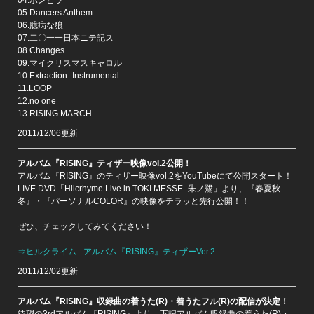
04.ポンピラ
05.Dancers Anthem
06.臆病な狼
07.二〇一一日本ニテ記ス
08.Changes
09.マイクリスマスキャロル
10.Extraction -Instrumental-
11.LOOP
12.no one
13.RISING MARCH
2011/12/06更新
アルバム『RISING』ティザー映像vol.2公開！
アルバム『RISING』のティザー映像vol.2をYouTubeにて公開スタート！
LIVE DVD「Hilcrhyme Live in TOKI MESSE -朱ノ鷺」より、『春夏秋
冬』・『パーソナルCOLOR』の映像をチラッと先行公開！！
ぜひ、チェックしてみてください！
⇒ヒルクライム - アルバム『RISING』ティザーVer.2
2011/12/02更新
アルバム『RISING』収録曲の着うた(R)・着うたフル(R)の配信が決定！