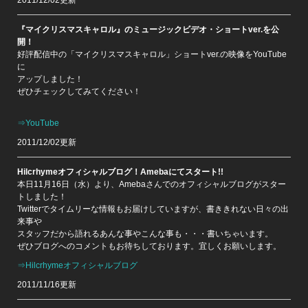
2011/12/02更新
『マイクリスマスキャロル』のミュージックビデオ・ショートver.を公
開！
好評配信中の「マイクリスマスキャロル」ショートver.の映像をYouTube
に
アップしました！
ぜひチェックしてみてください！
⇒YouTube
2011/12/02更新
Hilcrhymeオフィシャルブログ！Amebaにてスタート!!
本日11月16日（水）より、Amebaさんでのオフィシャルブログがスター
トしました！
Twitterでタイムリーな情報もお届けしていますが、書ききれない日々の出
来事や
スタッフだから語れるあんな事やこんな事も・・・書いちゃいます。
ぜひブログへのコメントもお待ちしております。宜しくお願いします。
⇒Hilcrhymeオフィシャルブログ
2011/11/16更新