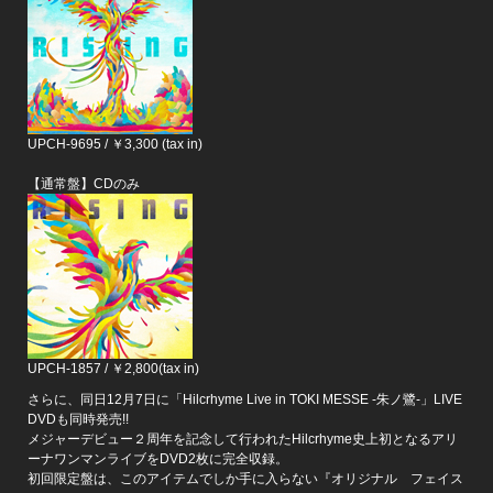
UPCH-9695 / ￥3,300 (tax in)
【通常盤】CDのみ
UPCH-1857 / ￥2,800(tax in)
さらに、同日12月7日に「Hilcrhyme Live in TOKI MESSE -朱ノ鷺-」LIVE
DVDも同時発売!!
メジャーデビュー２周年を記念して行われたHilcrhyme史上初となるアリ
ーナワンマンライブをDVD2枚に完全収録。
初回限定盤は、このアイテムでしか手に入らない『オリジナル フェイス