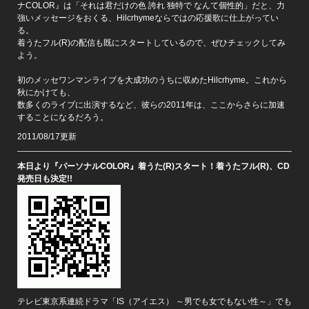
ナCOLOR』は「それは君だけの色 誇れ 独特で なんて個性的」だと、力
強いメッセージをおくる、Hilcrhymeならではの応援歌に仕上がってい
る。
着うたフル(R)の配信も既にスタートしているので、ぜひチェックしてみ
よう。
初のメッセワンマンライブを大成功のうちに収めたHilcrhyme。これから
秋にかけても、
数多くのライブに出演するなど、彼らの2011年は、ここからさらに加速
することになるだろう。
2011/08/17更新
本日より『パ
ーソナルCOLOR』着うた(R)スタート！着うたフル(R)、CD
発売日も決定!!
テレビ東京系連続ドラマ「IS（アイエス） ～男でも女でもない性～」でも