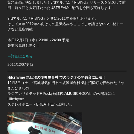
緊急企画が決定しました！3rdアルバム『RISING』リリースを記念して前
回、前々回と大好評だったUSTREAM生配信を今回も実施します！
3rdアルバム『RISING』と共に2011年を振り返ります。
そして来年2012年へ向けての意気込みやここでしか話せないマル秘トー
クなど見所満載
本日12月7日（水）23:00～24:00 予定
是非お見逃し無く！
⇒詳細はこちら
2011/12/07更新
Hilcrhyme 気仙沼の復興屋台村 でのラジオ公開録音に出演！
12月3日（土）･宮城県気仙沼市の復興屋台村 気仙沼横町で行われた『や
まだひさしの
ラジアンリミテッドF Pocky放課後のMUSICROOM』の公開録音に
Hilcrhyme・
ステレオポニー・BREATHEが出演した。