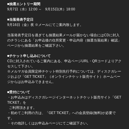
■抽選エントリー期間
9月7日（水）12:00 ～ 9月15日(木）18:00
■当落発表予定日
9月16日（金）夜 ※メールにてご案内致します。
当落発表予定日を過ぎても抽選結果メールが届かない場合にはCDに封入
のチラシにある「お申込後の住所変更・申込内容（抽選当落結果）確認」
ページから抽選結果をご確認下さい。
■チケット申し込みについて
CDに封入されているご案内にある、申込ページURL・QRコードよりアク
セスして下さい。
※メルマガ会員限定枠チケット特別先行予約については、ディスクガレー
ジおよび「GET TICKET」（オンラインチケット販売サイト）ホームペー
ジからはお申込みできません。
■受付について
・お申込みはディスクガレージインターネットチケット販売サイト「GET
TICKET」を
ご利用頂きます。
・初めてご利用の方は、「GET TICKET」への会員登録(無料)が必要で
す。
・その他詳しくはお申込みページにてご確認下さい。