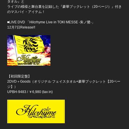
タオル』と
ライブの模様と舞台裏を記録した『豪華ブックレット（20ページ）』付き
のマスバイ・アイテム！
■LIVE DVD 「Hilcrhyme Live in TOKI MESSE -朱ノ鷺-」
12月7日Release!!
【初回限定盤】
2DVD＋Goods（オリジナル フェイスタオル+豪華ブックレット【20ペー
ジ】）
UPBH-9483 / ￥6,980 (tax in)