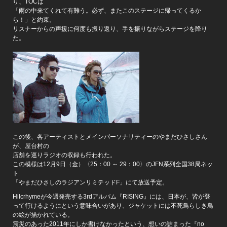
り、TOCは
「雨の中来てくれて有難う。必ず、またこのステージに帰ってくるか
ら！」と約束。
リスナーからの声援に何度も振り返り、手を振りながらステージを降り
た。
この後、各アーティストとメインパーソナリティーのやまだひさしさん
が、屋台村の
店舗を巡りラジオの収録も行われた。
この模様は12月9日（金）〈25：00 ～ 29：00〉のJFN系列全国38局ネッ
ト
「やまだひさしのラジアンリミテッドF」にて放送予定。
Hilcrhymeが今週発売する3rdアルバム『RISING』には、日本が、皆が登
って行けるようにという意味合いがあり、ジャケットには不死鳥らしき鳥
の絵が描かれている。
震災のあった2011年にしか書けなかったという、想いの詰まった『no