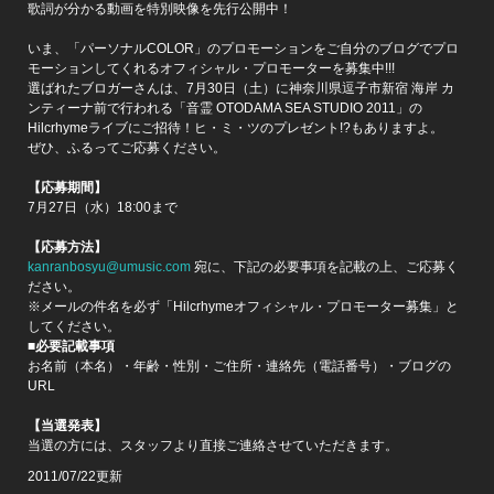
歌詞が分かる動画を特別映像を先行公開中！
いま、「パーソナルCOLOR」のプロモーションをご自分のブログでプロ
モーションしてくれるオフィシャル・プロモーターを募集中!!!
選ばれたブロガーさんは、7月30日（土）に神奈川県逗子市新宿 海岸 カ
ンティーナ前で行われる「音霊 OTODAMA SEA STUDIO 2011」の
Hilcrhymeライブにご招待！ヒ・ミ・ツのプレゼント!?もありますよ。
ぜひ、ふるってご応募ください。
【応募期間】
7月27日（水）18:00まで
【応募方法】
kanranbosyu@umusic.com
宛に、下記の必要事項を記載の上、ご応募く
ださい。
※メールの件名を必ず「Hilcrhymeオフィシャル・プロモーター募集」と
してください。
■必要記載事項
お名前（本名）・年齢・性別・ご住所・連絡先（電話番号）・ブログの
URL
【当選発表】
当選の方には、スタッフより直接ご連絡させていただきます。
2011/07/22更新