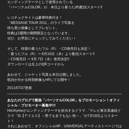
エンディングテーマとして使用されている
『パーソナルCOLOR』が、本日より着うた(R)配信スタート!!
レコチョクサイトは豪華特典付き！
「MESSAGE TOUR 2011」のライブ写真を
待ち受け画像としてプレゼント。
特典は2週間の期間限定となっています。
ぜひ、お早目にチェックしてみてください！
そして、待望の着うたフル（R）・CD発売日も決定！
・着うたフル（R）⇒ 8月10日（水）より配信スタート!!
・CD発売日 ⇒ 9月 7日（水）発売決定!!
ダウンロードは左上のQRコードから
あわせて、ジャケット写真も本日公開しました。
歌詞が分かる特別映像もHPにて公開中！
2011/07/27更新
あなたのブログで新曲「パーソナルCOLOR」をプロモーション！オフィ
シャル・プロモーター募集中!!!
Hilcrhymeがエンディングテーマを担当するドラマ、”テレビ東京系連続ド
ラマ「IS【アイエス】～男でも女でもない性～」”が7月18日よりスター
ト！
それにあわせて、オフィシャルHP、UNIVERSALアーティストページでは