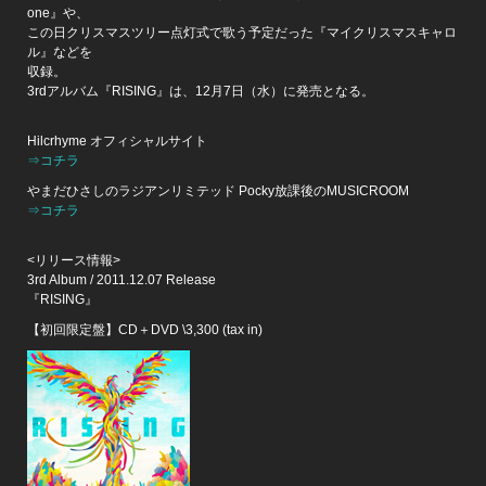
one』や、
この日クリスマスツリー点灯式で歌う予定だった『マイクリスマスキャロ
ル』などを
収録。
3rdアルバム『RISING』は、12月7日（水）に発売となる。
Hilcrhyme オフィシャルサイト
⇒コチラ
やまだひさしのラジアンリミテッド Pocky放課後のMUSICROOM
⇒コチラ
<リリース情報>
3rd Album / 2011.12.07 Release
『RISING』
【初回限定盤】CD＋DVD \3,300 (tax in)