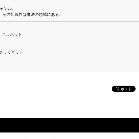
ジャンル。
。その即興性は魔法の領域にある。
琴、コルネット
スクラリネット