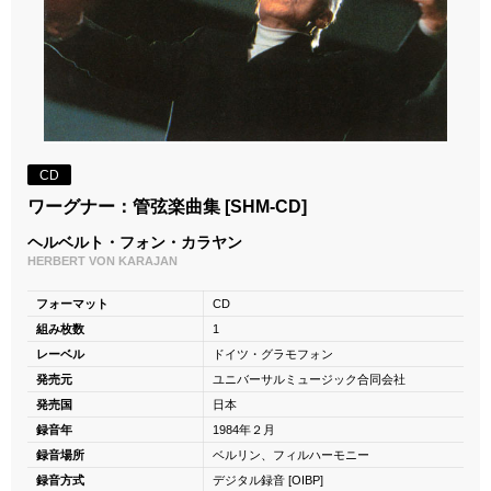
CD
ワーグナー：管弦楽曲集 [SHM-CD]
ヘルベルト・フォン・カラヤン
HERBERT VON KARAJAN
フォーマット
CD
組み枚数
1
レーベル
ドイツ・グラモフォン
発売元
ユニバーサルミュージック合同会社
発売国
日本
録音年
1984年２月
録音場所
ベルリン、フィルハーモニー
録音方式
デジタル録音 [OIBP]