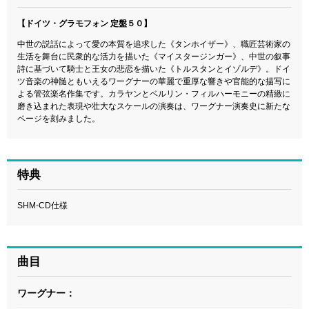
【ドイツ・グラモフォン 定盤５０】
中世の説話によって愛の本質を追求した《タンホイザー》、職匠芸術家の
生活を舞台に民衆的な活力を描いた《マイスタージンガー》、中世の叙事
詩に基づいて騎士と王女の悲恋を描いた《トルスタンとイゾルデ》。ドイ
ツ音楽の神髄ともいえるワーグナーの華麗で重厚な響きや官能的な描写に
よる管弦楽名作集です。カラヤンとベルリン・フィルハーモニーの精緻に
磨き込まれた表現や壮大なスケールの演奏は、ワーグナー演奏史に新たな
ページを刻みました。
特典
SHM-CD仕様
曲目
ワーグナー：