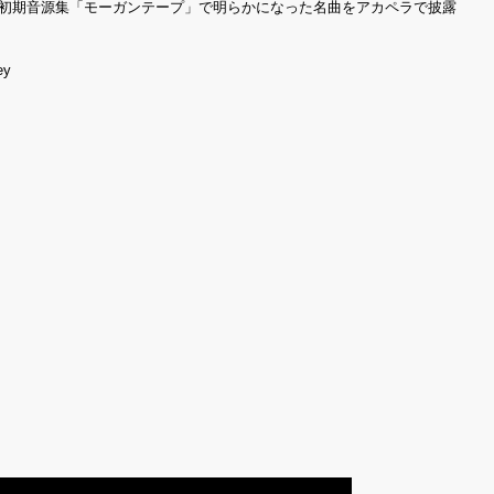
etones）初期音源集「モーガンテープ」で明らかになった名曲をアカペラで披露
ey