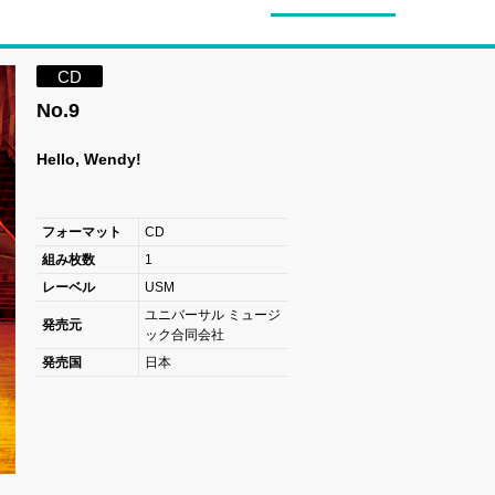
CD
No.9
Hello, Wendy!
フォーマット
CD
組み枚数
1
レーベル
USM
ユニバーサル ミュージ
発売元
ック合同会社
発売国
日本