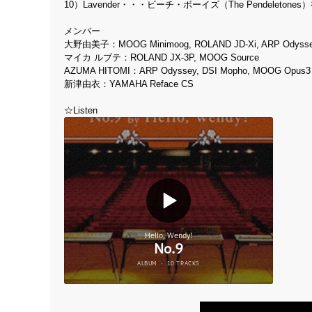
10）Lavender・・・ビーチ・ボーイズ（The Pendel
メンバー
大野由美子：MOOG Minimoog, ROLAND JD-Xi, ARP Odyss
マイカ ルブテ：ROLAND JX-3P, MOOG Source
AZUMA HITOMI：ARP Odyssey, DSI Mopho, MOOG Opus3
新津由衣：YAMAHA Reface CS
☆Listen