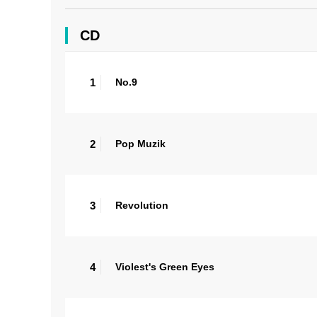
CD
1
No.9
2
Pop Muzik
3
Revolution
4
Violest's Green Eyes