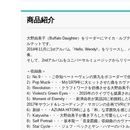
商品紹介
大野由美子（Buffalo Daughter）をリーダーにマイカ・
ルテットです。
2014年11月に1stアルバム「Hello, Wendy!」を
奏。
そして、2ndアルバムをユニバーサルミュージックからリリ
＜収録曲＞
1）No.9・・・ご存知ベートーヴェンの第九をボコーダーで
2）Pop Muzik・・・Mが1979年に大ヒットさせた曲をカヴ
3）Revolution・・・クラフトワークを彷彿させる大野由
4）Violest's Green Eyes・・・2015年のライヴで
5）Moment of Eternity・・・新津由衣が英語詞に初挑戦
2017年サウンド＆レコーディング・マガジンの企画でVR
6）新緑・・・AZUMA HITOMIによる「和」な雰囲気を感
7）Katyusha・・・大野由美子が書き下ろした可愛らしい
8）Self Portrait・・・坂本龍一「音楽図鑑」収録曲のカヴ
9）Star Cycle・・・ジェフ・ベックとヤン・ハマーのバ