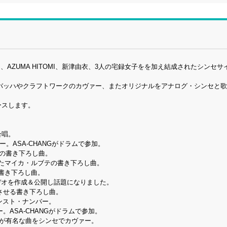
ルブテ、AZUMA HITOMI、新津由衣、3人の宅録女子をを加え結成されたシンセ
リリースし、バッハやクラフトワークのカヴァー、またオリジナルをアナログ・シンセと
ースします。
合唱。
ァー。ASA-CHANGがドラムで参加。
美子の書き下ろし曲。
も披露されたマイカ・ルブテの書き下ろし曲。
した書き下ろし曲。
ビデオを作成＆公開し話題になりました。
じさせる書き下ろし曲。
インスト・ナンバー。
ァー。ASA-CHANGがドラムで参加。
トルが有名な曲をシンセでカヴァー。