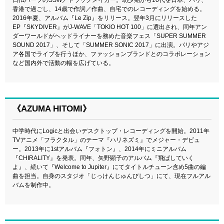
日仏ハーフのSSW／トラックメイカー。幼少期から10代を日本、パリ、
香港で過ごし、14歳で作詞／作曲、自宅でのレコーディングを始める。
2016年夏、アルバム『Le Zip』をリリース。翌年3月にリリースした
EP『SKYDIVER』がJ-WAVE「TOKIO HOT 100」に選出され、同年アン
ダーワールドがヘッドライナーを務めた音楽フェス「SUPER SUMMER
SOUND 2017」、そして「SUMMER SONIC 2017」に出演。パリやアジ
ア各国でライブを行うほか、ファッションブランドとのコラボレーション
など国内外で活動の幅を広げている。
《AZUMA HITOMI》
中学時代にLogicと出会いデスクトップ・レコーディングを開始。2011年
TVアニメ「フラクタル」のテーマ『ハリネズミ』でメジャー・デビュ
ー。2013年に1stアルバム『フォトン』、2014年にミニアルバム
『CHIRALITY』を発表。同年、矢野顕子のアルバム『飛ばしていく
よ』、続いて『Welcome to Jupiter』にてタイトルチューン含め5曲の編
曲を担当。自身のスタジオ「じっけんじゅんびしつ」にて、現在フルアル
バムを制作中。