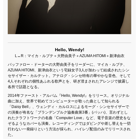
Hello, Wendy!
L↔︎R：マイカ・ルブテ＋大野由美子＋AZUMA HITOMI＋新津由衣
バッファロー・ドーターの大野由美子をリーダーに、マイカ・ルブテ、
AZUMA HITOMI、新津由衣という宅録女子3人が加わって結成されたシン
セサイザー・カルテット。アナログ・シンセ特有の華やかな音色、そして
4人それぞれの個性あふれる歌声とを、研ぎ澄まされたアレンジで披露し
各所で話題となる。
2014年ファースト・アルバム『Hello, Wendy!』をリリース。オリジナル
曲に加え、世界で初めてコンピューターが歌った曲として知られる
「Daisy Bell」、ウェンディ・カルロスによるモーグ・シンセサイザーで
の演奏が有名な「ブランデンブルク協奏曲第3番」(バッハ)、言わずとし
れたクラフトワークの名曲「Computer Love」など、電子音楽の歴史をな
ぞるようなカバーも演奏。レコーディングではダビングや差し替えを一切
行わない一発録りという方法が採られ、ハイレゾ配信のみでリリースされ
た。