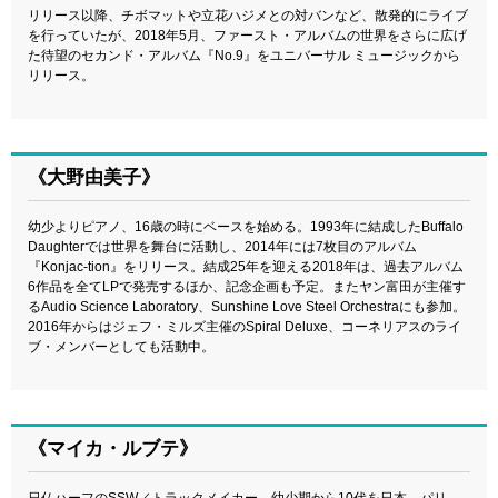
リリース以降、チボマットや立花ハジメとの対バンなど、散発的にライブ
を行っていたが、2018年5月、ファースト・アルバムの世界をさらに広げ
た待望のセカンド・アルバム『No.9』をユニバーサル ミュージックから
リリース。
《大野由美子》
幼少よりピアノ、16歳の時にベースを始める。1993年に結成したBuffalo
Daughterでは世界を舞台に活動し、2014年には7枚目のアルバム
『Konjac-tion』をリリース。結成25年を迎える2018年は、過去アルバム
6作品を全てLPで発売するほか、記念企画も予定。またヤン富田が主催す
るAudio Science Laboratory、Sunshine Love Steel Orchestraにも参加。
2016年からはジェフ・ミルズ主催のSpiral Deluxe、コーネリアスのライ
ブ・メンバーとしても活動中。
《マイカ・ルブテ》