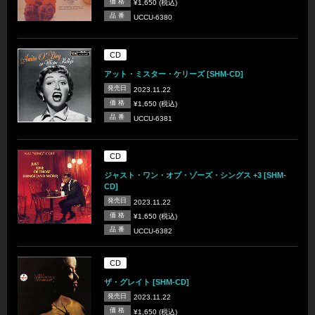
価 格
¥1,650 (税込)
品 番
UCCU-6380
CD
アット・ミスター・ケリーズ [SHM-CD]
発売日
2023.11.22
価 格
¥1,650 (税込)
品 番
UCCU-6381
CD
ジャスト・ワン・オブ・ゾーズ・シングス +3 [SHM-
CD]
発売日
2023.11.22
価 格
¥1,650 (税込)
品 番
UCCU-6382
CD
ザ・グレイト [SHM-CD]
発売日
2023.11.22
価 格
¥1,650 (税込)