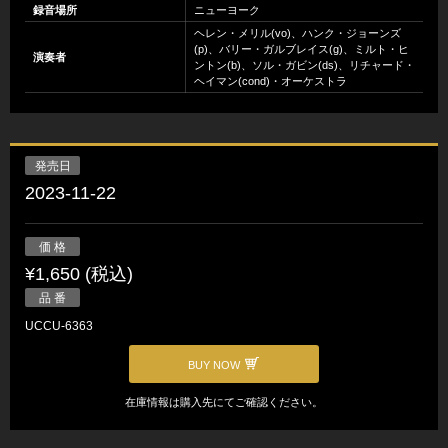
録音場所
ニューヨーク
ヘレン・メリル(vo)、ハンク・ジョーンズ
(p)、バリー・ガルブレイス(g)、ミルト・ヒ
演奏者
ントン(b)、ソル・ガビン(ds)、リチャード・
ヘイマン(cond)・オーケストラ
発売日
2023-11-22
価 格
¥1,650 (税込)
品 番
UCCU-6363
BUY NOW
在庫情報は購入先にてご確認ください。