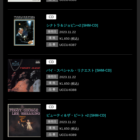
CD
シナトラ＆ジョビン+2 [SHM-CD]
発売日
2023.11.22
価 格
¥1,650 (税込)
品 番
UCCU-6387
CD
バイ・スペシャル・リクエスト [SHM-CD]
発売日
2023.11.22
価 格
¥1,650 (税込)
品 番
UCCU-6388
CD
ビューティ＆ザ・ビート +2 [SHM-CD]
発売日
2023.11.22
価 格
¥1,650 (税込)
品 番
UCCU-6389