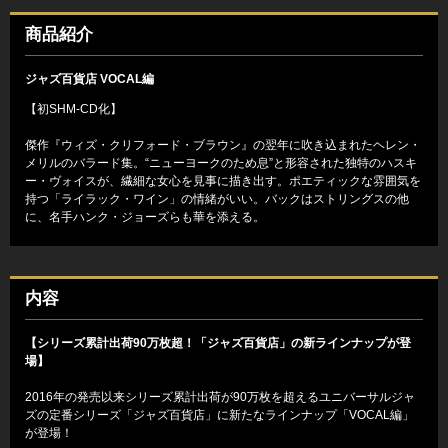
商品紹介
ジャズ百貨店 VOCAL編
【初SHM-CD化】
傑作『ウィズ・クリフォード・ブラウン』の翌年に吹き込まれたヘレン・
メリルのバラード集。“ニューヨークのため息”と形容された独特のハスキ
ー・ヴォイスが、繊細な女心を見事に描き出す。ポエティックな雰囲気を
持つ「ライラック・ワイン」の情緒がいい。バックはストリングスの他
に、名手ハンク・ジョーズらも華を添える。
内容
【シリーズ累計出荷90万枚超！「ジャズ百貨店」の新ラインナップが登
場】
2016年の発売以来シリーズ累計出荷が90万枚を超えるユニバーサルジャ
ズの定番シリーズ「ジャズ百貨店」に新たなラインナップ「VOCAL編」
が登場！