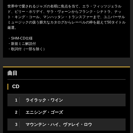
世界中で愛されるジャズの名唄に焦点を当て、エラ・フィッツジェラル
ド、ビリー・ホリデイ、サラ・ヴォーンからフランク・シナトラ、ナッ
ト・キング・コール、マンハッタン・トランスファーまで、ユニバーサル
ミュージックの扱う膨大なカタログからレーベルの枠を超えて50タイトル
厳選。
・SHM-CD仕様
・新規ミニ解説付
・歌詞付（一部を除く）
曲目
CD
ライラック・ワイン
1
エニシング・ゴーズ
2
マウンテン・ハイ、ヴァレイ・ロウ
3