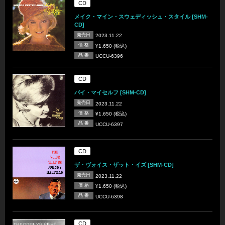
CD
メイク・マイン・スウェディッシュ・スタイル [SHM-
CD]
発売日
2023.11.22
価 格
¥1,650 (税込)
品 番
UCCU-6396
CD
バイ・マイセルフ [SHM-CD]
発売日
2023.11.22
価 格
¥1,650 (税込)
品 番
UCCU-6397
CD
ザ・ヴォイス・ザット・イズ [SHM-CD]
発売日
2023.11.22
価 格
¥1,650 (税込)
品 番
UCCU-6398
CD