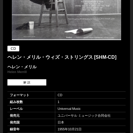
CD
ヘレン・メリル・ウィズ・ストリングス [SHM-CD]
ヘレン・メリル
Helen Merrill
解 説
フォーマット
CD
組み枚数
1
レーベル
Universal Music
発売元
ユニバーサル ミュージック合同会社
発売国
日本
録音年
1955年10月21日