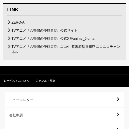
LINK
ZERO-A
TVアニメ『六畳間の侵略者!?』公式サイト
TVアニメ『六畳間の侵略者!?』公式X@anime_6joma
TVアニメ『六畳間の侵略者!?』ニコ生 超密着型番組!? ニコニコチャン
ネル
レーベル
ZERO-A
ジャンル
邦楽
ニュースレター
会社概要