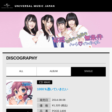
DISCOGRAPHY
ALL
ALBUM
SINGLE
CD MAXI
1000％憑いていきたい
発売日
2014.08.06
価 格
¥1,320 (税込)
品 番
POCE-1406