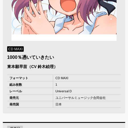
CD MAXI
1000％憑いていきたい
東本願早苗（CV 鈴木絵理）
フォーマット
CD MAXI
組み枚数
1
レーベル
Universal D
発売元
ユニバーサルミュージック合同会社
発売国
日本