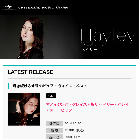
LATEST RELEASE
輝き続ける永遠のピュア・ヴォイス・ベスト。
CD
アメイジング・グレイス～祈り ヘイリー・グレイ
テスト・ヒッツ
発売日
2014.03.26
価 格
¥3,080 (税込)
品 番
UCCL-1171