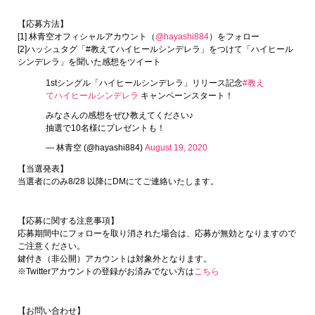
【応募方法】
[1] 林青空オフィシャルアカウント（
@hayashi884
）をフォロー
[2]ハッシュタグ「#教えてハイヒールシンデレラ」をつけて「ハイヒール
シンデレラ」を聞いた感想をツイート
1stシングル「ハイヒールシンデレラ」リリース記念
#教え
てハイヒールシンデレラ
キャンペーンスタート！
みなさんの感想をぜひ教えてください♪
抽選で10名様にプレゼントも！
— 林青空 (@hayashi884)
August 19, 2020
【当選発表】
当選者にのみ8/28 以降にDMにてご連絡いたします。
【応募に関する注意事項】
応募期間中にフォローを取り消された場合は、応募が無効となりますので
ご注意ください。
鍵付き（非公開）アカウントは対象外となります。
※Twitterアカウントの登録がお済みでない方は
こちら
【お問い合わせ】