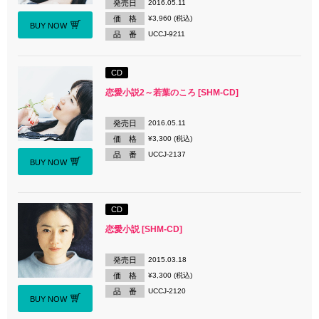
発売日
2016.05.11
価 格
¥3,960 (税込)
BUY NOW
品 番
UCCJ-9211
CD
恋愛小説2～若葉のころ [SHM-CD]
発売日
2016.05.11
価 格
¥3,300 (税込)
品 番
UCCJ-2137
BUY NOW
CD
恋愛小説 [SHM-CD]
発売日
2015.03.18
価 格
¥3,300 (税込)
品 番
UCCJ-2120
BUY NOW