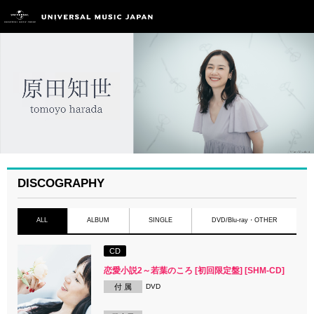
DISCOGRAPHY
ALL
ALBUM
SINGLE
DVD/Blu-ray・OTHER
CD
恋愛小説2～若葉のころ [初回限定盤] [SHM-CD]
付 属
DVD