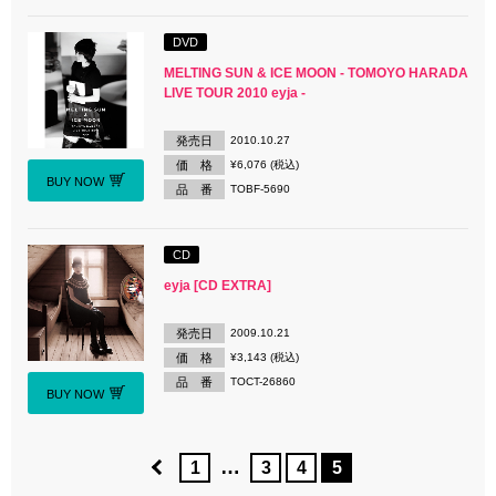
DVD
MELTING SUN & ICE MOON - TOMOYO HARADA
LIVE TOUR 2010 eyja -
発売日
2010.10.27
価 格
¥6,076 (税込)
BUY NOW
品 番
TOBF-5690
CD
eyja [CD EXTRA]
発売日
2009.10.21
価 格
¥3,143 (税込)
品 番
TOCT-26860
BUY NOW
…
1
3
4
5