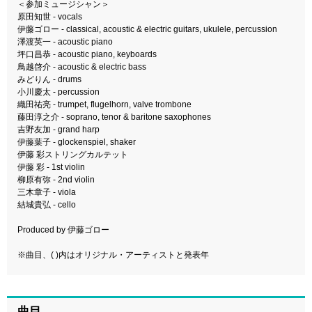
＜参加ミュージシャン＞
原田知世 - vocals
伊藤ゴロー - classical, acoustic & electric guitars, ukulele, percussion
澤渡英一 - acoustic piano
坪口昌恭 - acoustic piano, keyboards
鳥越啓介 - acoustic & electric bass
みどりん - drums
小川慶太 - percussion
織田祐亮 - trumpet, flugelhorn, valve trombone
藤田淳之介 - soprano, tenor & baritone saxophones
吉野友加 - grand harp
伊藤葉子 - glockenspiel, shaker
伊藤 彩ストリングカルテット
伊藤 彩 - 1st violin
柳原有弥 - 2nd violin
三木章子 - viola
結城貴弘 - cello
Produced by 伊藤ゴロー
※曲目、( )内はオリジナル・アーティストと発表年
曲目