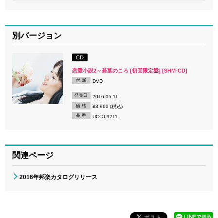
別バージョン
CD
恋愛小説2～若葉のころ [初回限定盤] [SHM-CD]
付 属
DVD
発売日
2016.05.11
価 格
¥3,960 (税込)
品 番
UCCJ-9211
関連ページ
2016年邦楽カタログリリース