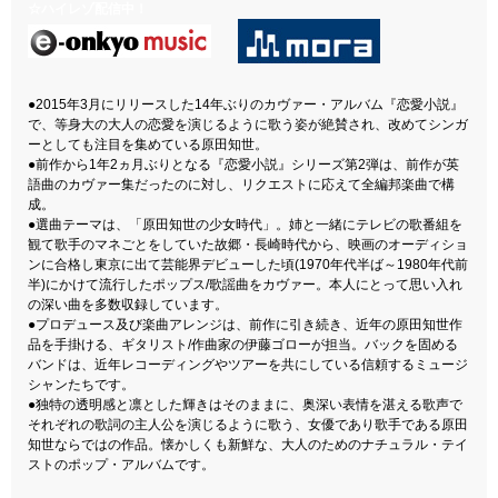
☆ハイレゾ配信中！
●2015年3月にリリースした14年ぶりのカヴァー・アルバム『恋愛小説』
で、等身大の大人の恋愛を演じるように歌う姿が絶賛され、改めてシンガ
ーとしても注目を集めている原田知世。
●前作から1年2ヵ月ぶりとなる『恋愛小説』シリーズ第2弾は、前作が英
語曲のカヴァー集だったのに対し、リクエストに応えて全編邦楽曲で構
成。
●選曲テーマは、「原田知世の少女時代」。姉と一緒にテレビの歌番組を
観て歌手のマネごとをしていた故郷・長崎時代から、映画のオーディショ
ンに合格し東京に出て芸能界デビューした頃(1970年代半ば～1980年代前
半)にかけて流行したポップス/歌謡曲をカヴァー。本人にとって思い入れ
の深い曲を多数収録しています。
●プロデュース及び楽曲アレンジは、前作に引き続き、近年の原田知世作
品を手掛ける、ギタリスト/作曲家の伊藤ゴローが担当。バックを固める
バンドは、近年レコーディングやツアーを共にしている信頼するミュージ
シャンたちです。
●独特の透明感と凛とした輝きはそのままに、奥深い表情を湛える歌声で
それぞれの歌詞の主人公を演じるように歌う、女優であり歌手である原田
知世ならではの作品。懐かしくも新鮮な、大人のためのナチュラル・テイ
ストのポップ・アルバムです。