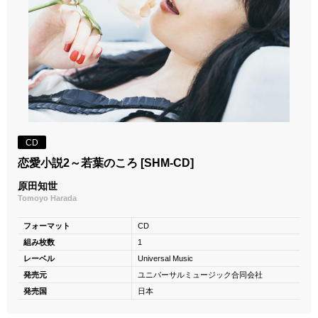
CD
恋愛小説2～若葉のころ [SHM-CD]
原田知世
Tomoyo Harada
フォーマット
CD
組み枚数
1
レーベル
Universal Music
発売元
ユニバーサルミュージック合同会社
発売国
日本