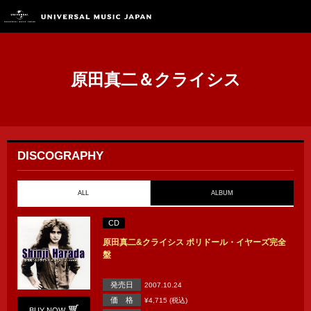
原田真二＆クライシス
DISCOGRAPHY
ALL
ALBUM
CD
原田真二&クライシス ポリドール・イヤーズ完全
盤
発売日
2007.10.24
価 格
¥4,715 (税込)
BUY NOW