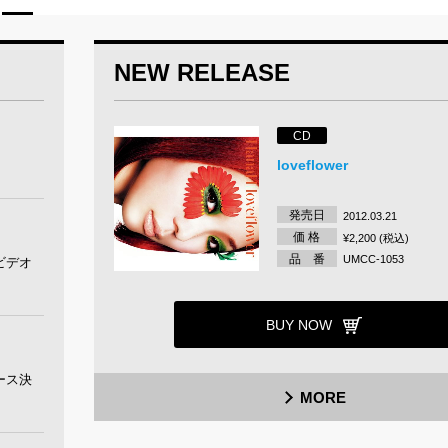
NEW RELEASE
CD
loveflower
発売日
2012.03.21
価 格
¥2,200 (税込)
品 番
UMCC-1053
ビデオ
BUY NOW
ース決
MORE