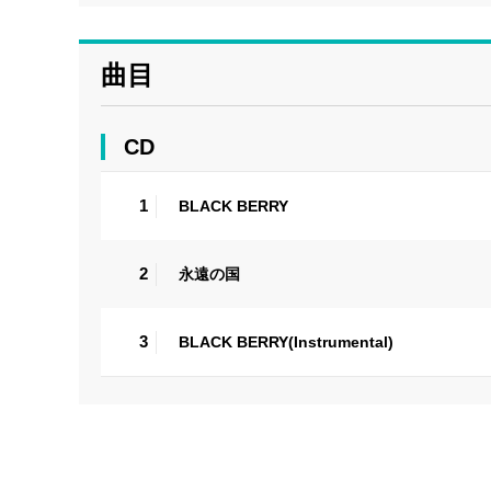
曲目
CD
1
BLACK BERRY
2
永遠の国
3
BLACK BERRY(Instrumental)