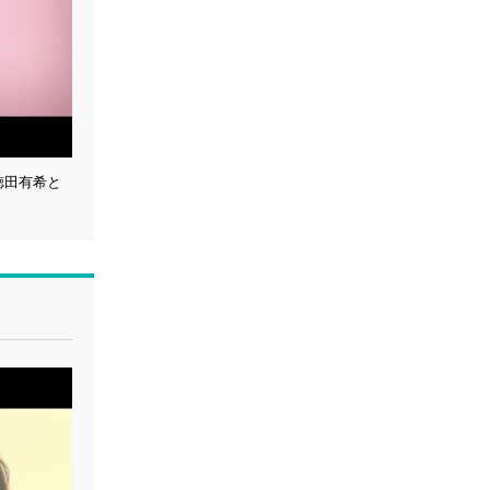
！徳田有希と