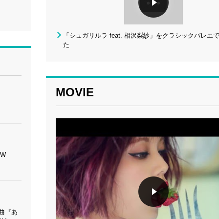
「シュガリルラ feat. 相沢梨紗」をクラシックバレエ
た
MOVIE
OW
録曲『あ