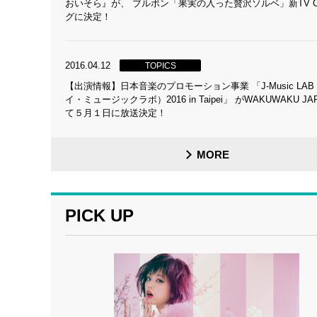
おいそら』が、 ブルボン「果実の入った贅沢ソルベ」新TV 
グに決定！
2016.04.12
TOPICS
【出演情報】日本音楽のプロモーション事業 「J-Music LA
イ・ミュージックラボ）2016 in Taipei」 がWAKUWAKU JA
て５月１日に放送決定！
MORE
PICK UP