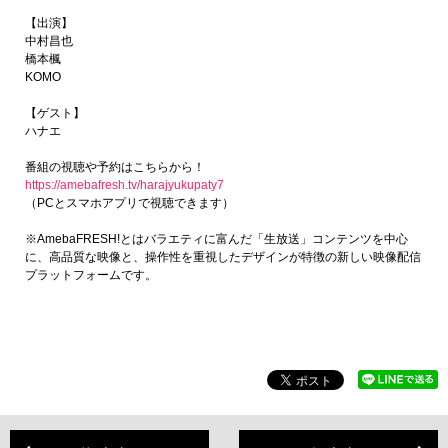
【出演】
中村昌也
橋本楓
KOMO
【ゲスト】
ハナエ
番組の視聴や予約はこちらから！
https://amebafresh.tv/harajyukupaty7
（PCとスマホアプリで視聴できます）
※AmebaFRESH!とはバラエティに富んだ「生放送」コンテンツを中心
に、高品質な映像と、操作性を重視したデザインが特徴の新しい映像配信
プラットフォームです。