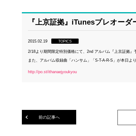
『上京証拠』iTunesプレオー
2015.02.19
TOPICS
2/18より期間限定特別価格にて、2nd アルバム『上京証拠
また、アルバム収録曲「ハンサム」「S-T-A-R-S」が本日
http://po.st/ithanaejyoukyou
前の記事へ