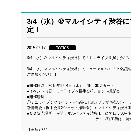
3/4（水）＠マルイシティ渋谷
定！
2015.02.17
TOPICS
3/4（水）＠マルイシティ渋谷にて「ミニライブ＆握手会/2
3/4（水）＠マルイシティ渋谷にてニューアルバム「上京証
ご参加ください！
●開催日時：2015年3月4日（水） 18：30スタート
●イベント内容：ミニライブ＆握手会/2ショット撮影会
●開催場所：
①ミニライブ：マルイシティ渋谷１F店頭プラザ 特設ステージ
②特典会（握手会＆2ショット撮影会）：マルイシティ渋谷9
●ＣＤ販売場所・時間：マルイシティ渋谷１F にて17：30～
ミニライブ終了後は、特典会特設会場となる
【参加方法】