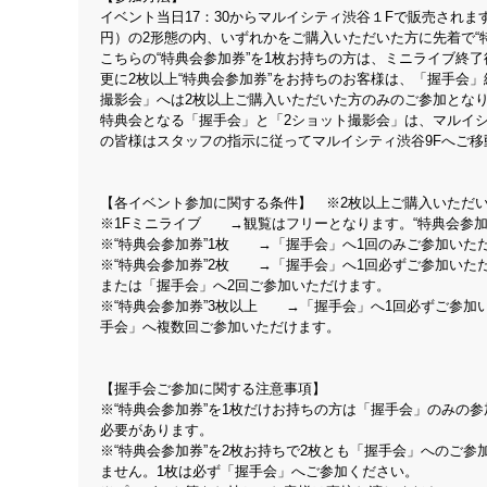
イベント当日17：30からマルイシティ渋谷１Fで販売されます、3/4（
円）の2形態の内、いずれかをご購入いただいた方に先着で“
こちらの“特典会参加券”を1枚お持ちの方は、ミニライブ終
更に2枚以上“特典会参加券”をお持ちのお客様は、「握手会
撮影会」へは2枚以上ご購入いただいた方のみのご参加とな
特典会となる「握手会」と「2ショット撮影会」は、マルイ
の皆様はスタッフの指示に従ってマルイシティ渋谷9Fへご移
【各イベント参加に関する条件】 ※2枚以上ご購入いただい
※1Fミニライブ →観覧はフリーとなります。“特典会参加
※“特典会参加券”1枚 →「握手会」へ1回のみご参加いた
※“特典会参加券”2枚 →「握手会」へ1回必ずご参加いた
または「握手会」へ2回ご参加いただけます。
※“特典会参加券”3枚以上 →「握手会」へ1回必ずご参加
手会」へ複数回ご参加いただけます。
【握手会ご参加に関する注意事項】
※“特典会参加券”を1枚だけお持ちの方は「握手会」のみの参
必要があります。
※“特典会参加券”を2枚お持ちで2枚とも「握手会」へのご
ません。1枚は必ず「握手会」へご参加ください。