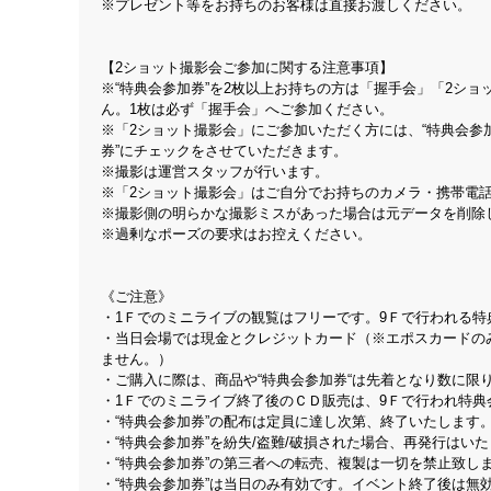
※プレゼント等をお持ちのお客様は直接お渡しください。
【2ショット撮影会ご参加に関する注意事項】
※“特典会参加券”を2枚以上お持ちの方は「握手会」「2シ
ん。1枚は必ず「握手会」へご参加ください。
※「2ショット撮影会」にご参加いただく方には、“特典会参
券”にチェックをさせていただきます。
※撮影は運営スタッフが行います。
※「2ショット撮影会」はご自分でお持ちのカメラ・携帯電
※撮影側の明らかな撮影ミスがあった場合は元データを削除
※過剰なポーズの要求はお控えください。
《ご注意》
・1Ｆでのミニライブの観覧はフリーです。9Ｆで行われる
・当日会場では現金とクレジットカード（※エポスカードの
ません。）
・ご購入に際は、商品や“特典会参加券“は先着となり数に限
・1Ｆでのミニライブ終了後のＣＤ販売は、9Ｆで行われ特
・“特典会参加券”の配布は定員に達し次第、終了いたします
・“特典会参加券”を紛失/盗難/破損された場合、再発行はい
・“特典会参加券”の第三者への転売、複製は一切を禁止致し
・“特典会参加券”は当日のみ有効です。イベント終了後は無