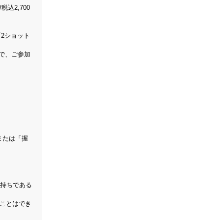
税込2,700
2ショット
で、ご参加
または「握
お持ちである
ることはでき