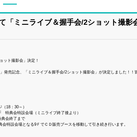
にて「ミニライブ＆握手会/2ショット撮影
ショット撮影会」決定！
拠」発売記念、「ミニライブ＆握手会/2ショット撮影会」が決定しました！！
（18：30～）
F 特典会特設会場（ミニライブ終了後より）
特典会終了まで
9ＦでＣＤ販売ブースを移動して引き続き行います。