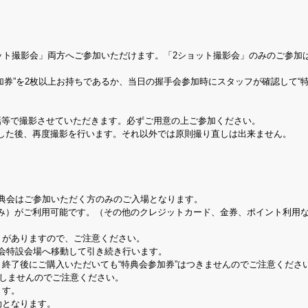
ョット撮影会」両方へご参加いただけます。「2ショット撮影会」のみのご参加
加券”を2枚以上お持ちであるか、当日の握手会参加時にスタッフが確認して“
話等で撮影させていただきます。必ずご用意の上ご参加ください。
した後、再度撮影を行います。それ以外では原則撮り直しは出来ません。
特典会はご参加いただく方のみのご入場となります。
み）がご利用可能です。（その他のクレジットカード、金券、ポイント利用
りがありますので、ご注意ください。
典会特設会場へ移動して引き続き行います。
。終了後にご購入いただいても“特典会参加券”はつきませんのでご注意くださ
たしませんのでご注意ください。
ます。
効となります。