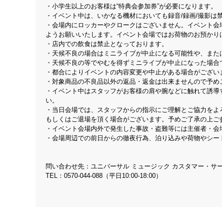
・小学生以上のお客様は“特典会参加券”が必要になります。
・イベント中は、いかなる機材においても録音/録画/撮影は
・会場内にロッカーやクロークはございません。イベント会
ようお願いいたします。イベント会場ではお荷物のお預かり
・店内での飲食は禁止となっております。
・天候不良の場合はミニライブが中止になる可能性や、また
・天候不良の等でやむを得ずミニライブが中止になった場合
・都合によりイベントの内容変更や中止がある場合がござい
・対象商品の不良品以外の返品・返金は出来ませんので予め
・イベント中はスタッフがお客様の肩や腕などに触れて誘導
い。
・当日会場では、スタッフからの指示にご理解とご協力をよ
もしくはご退場を頂く場合がございます。予めご了承の上ご
・イベント会場内外で発生した事故・盗難等には主催者・会
・会場周辺での前日からの徹夜行為、泊り込みや荷物やシー
問い合わせ先：ユニバーサル ミュージック カスタマー・サ
TEL：0570-044-088（平日10:00-18:00）