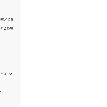
は出来ませ
特典会参加
などはでき
い。