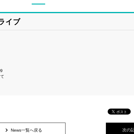
ルライブ
9
にて
次の
News一覧へ戻る