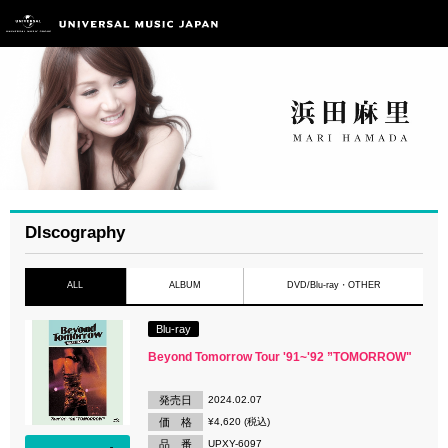
DIscography
ALL
ALBUM
DVD/Blu-ray・OTHER
Blu-ray
Beyond Tomorrow Tour '91~'92 ”TOMORROW"
発売日
2024.02.07
価 格
¥4,620 (税込)
品 番
UPXY-6097