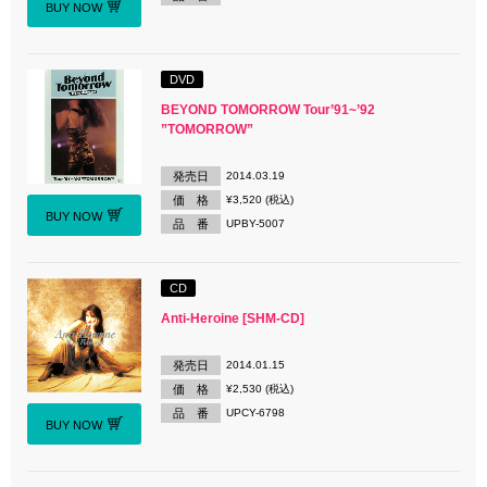
BUY NOW
DVD
BEYOND TOMORROW Tour’91~’92
”TOMORROW”
発売日
2014.03.19
価 格
¥3,520 (税込)
BUY NOW
品 番
UPBY-5007
CD
Anti-Heroine [SHM-CD]
発売日
2014.01.15
価 格
¥2,530 (税込)
品 番
UPCY-6798
BUY NOW