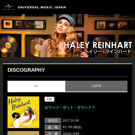
DISCOGRAPHY
ALL
ALBUM
CD
ホワッツ・ザット・サウンド？
発売日
2017.10.04
価 格
¥2,750 (税込)
品 番
UCCO-1193