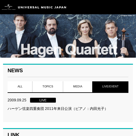
NEWS
ALL
TOPICS
MEDIA
LIVE/EVENT
2009.09.25
LIVE
ハーゲン弦楽四重奏団 2011年来日公演（ピアノ：内田光子）
LINK