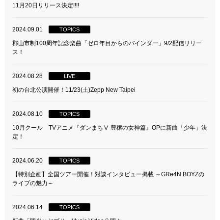
11月20日リリース決定!!!!
2024.09.01
TOPICS
郡山市制100周年記念楽曲「ゼロ年目からのバインダー」9/2配信リリー
ス！
2024.08.28
LIVE
初の台北公演開催！11/23(土)Zepp New Taipei
2024.08.10
TOPICS
10月クール TVアニメ『ダンまちⅤ 豊穣の女神篇』OPに新曲「少年」決
定！
2024.06.20
TOPICS
【特別企画】全国ツアー開催！対談インタビュー掲載 ～GRe4N BOYZの
ライブの魅力～
2024.06.14
TOPICS