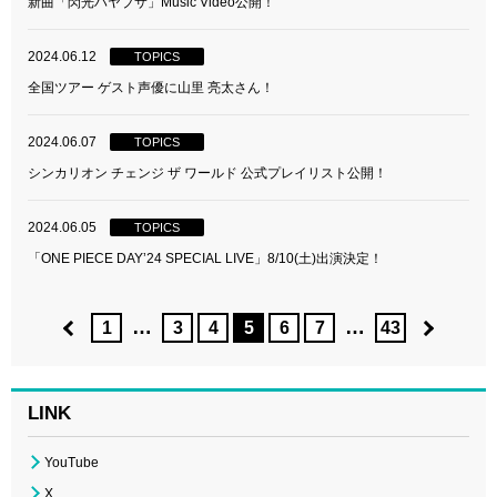
新曲「閃光ハヤブサ」Music Video公開！
2024.06.12
TOPICS
全国ツアー ゲスト声優に山里 亮太さん！
2024.06.07
TOPICS
シンカリオン チェンジ ザ ワールド 公式プレイリスト公開！
2024.06.05
TOPICS
「ONE PIECE DAYʼ24 SPECIAL LIVE」8/10(土)出演決定！
…
…
1
3
4
5
6
7
43
LINK
YouTube
X