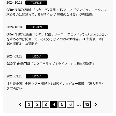
2024.10.11
TOPICS
GRe4N BOYZ新曲「少年」MV公開！ TVアニメ『ダンジョンに出会いを
求めるのは間違っているだろうかⅤ 豊穣の女神篇』 OP主題歌
2024.10.04
TOPICS
GRe4N BOYZ新曲「少年」配信リリース！ アニメ『ダンジョンに出会い
を求めるのは間違っているだろうかⅤ 豊穣の女神篇』OP主題歌！本日
10/4深夜より放送開始！
2024.09.23
MEDIA
9/30(月)放送TBS『ＣＤＴＶライブ！ライブ！』に初出演決定！
2024.09.20
MEDIA
【対談企画】全国ツアー開催中！対談インタビュー掲載 ～“没入型ライ
ブ”の魅力～
…
1
2
3
4
5
6
43