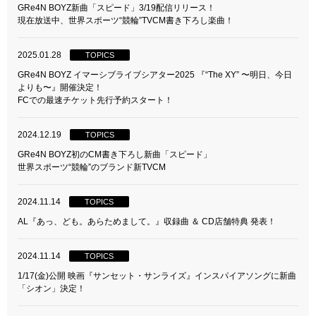
GRe4N BOYZ新曲「スピード」3/19配信リリース！
現在放送中、世界スポーツ“競輪”TVCM書き下ろし楽曲！
2025.01.28
TOPICS
GRe4N BOYZ イマーシブライブシアター2025 『“The XY” 〜明日、今日
よりも〜』開催決定！
FCでの最速チケット先行予約スタート！
2024.12.19
TOPICS
GRe4N BOYZ初のCM書き下ろし新曲「スピード」
世界スポーツ“競輪”のブランド新TVCM
2024.11.14
TOPICS
AL『あっ、ども。あらためまして。』収録曲 ＆ CD店舗特典 発表！
2024.11.14
TOPICS
1/17(金)公開 映画『サンセット・サンライズ』インスパイアソングに新曲
「シオン」決定！