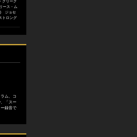
・クリーク
イドリース・ム
s) ジョセ
ストロング
ドラム、コ
や、「スー
ュー録音で