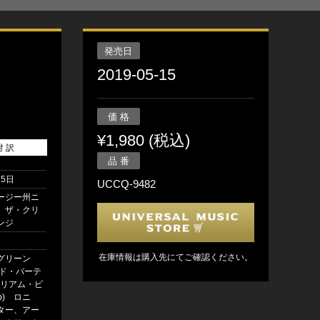
発売日
2019-05-15
価 格
¥1,980 (税込)
対 訳
品 番
15日
UCCQ-9482
ージー州ニ
、ザ・クリ
ンジ
在庫情報は購入先にてご確認ください。
グリーン
ード・バーテ
ウィリアム・ビ
b) ロニ
ター、アー