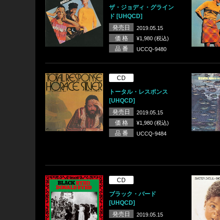
ザ・ジョディ・グライン
ド [UHQCD]
発売日
2019.05.15
価 格
¥1,980 (税込)
品 番
UCCQ-9480
CD
トータル・レスポンス
[UHQCD]
発売日
2019.05.15
価 格
¥1,980 (税込)
品 番
UCCQ-9484
CD
ブラック・バード
[UHQCD]
発売日
2019.05.15