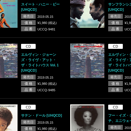
スイート・ハニー・ビー
サンフランシ
[UHQCD]
[UHQCD]
発売日
発売日
2019.05.15
2019
価 格
価 格
¥1,980 (税込)
¥1,
品 番
品 番
UCCQ-9481
UCC
CD
CD
エルヴィン・ジョーン
エルヴィン・
ズ・ライヴ・アット・
ズ・ライヴ・
ザ・ライトハウス Vol. 1
ザ・ライトハウス 
[UHQCD]
[UHQCD]
発売日
発売日
2019.05.15
2019
価 格
価 格
¥1,980 (税込)
¥1,
品 番
品 番
UCCQ-9485
UCC
CD
CD
サテン・ドール [UHQCD]
フー・イズ・
チ、エニウェイ 
発売日
2019.05.15
発売日
2019
価 格
¥1,980 (税込)