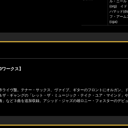
ル・ニール
(org) 
ハマッド(d
フ・アーム
(cga)
0ワークス】
作ライヴ盤。テナー・サックス、ヴァイブ、ギターのフロントにオルガン、
＆ザ・ギャングの「レット・ザ・ミュージック・テイク・ユア・マインド」
海」など３曲を追加収録。アシッド・ジャズの雄ロニー・フォスターのデビ