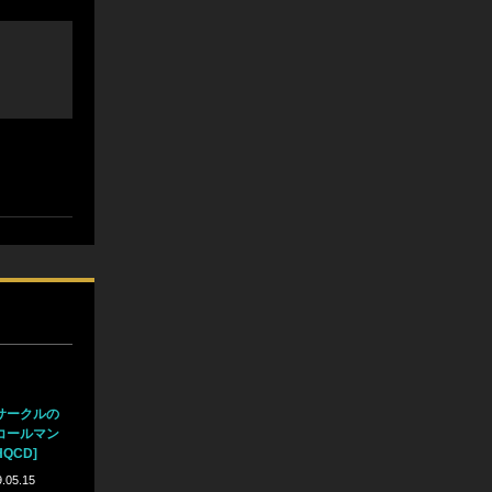
サークルの
コールマン
UHQCD]
.05.15