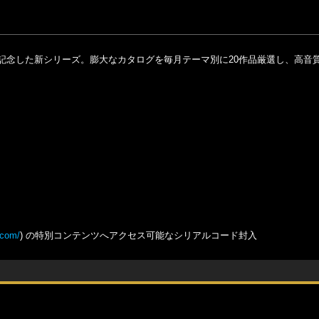
念した新シリーズ。膨大なカタログを毎月テーマ別に20作品厳選し、高音質U
.com/
) の特別コンテンツへアクセス可能なシリアルコード封入