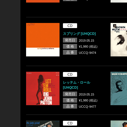
CD
スプリング [UHQCD]
発売日
2019.05.15
価 格
¥1,980 (税込)
品 番
UCCQ-9474
CD
レッテム・ロール
[UHQCD]
発売日
2019.05.15
価 格
¥1,980 (税込)
品 番
UCCQ-9477
CD