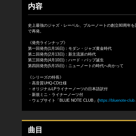
内容
史上最強のジャズ・レーベル、ブルーノートの創立80周年を記
で再発。
《発売ラインナップ》
第一回発売(1月16日)：モダン・ジャズ黄金時代
第ニ回発売(2月13日)：新主流派の時代
第三回発売(4月10日)：ハード・バップ誕生
第四回発売(5月15日)：ニューノートの時代へ向かって
《シリーズの特長》
・高音質UHQ-CD仕様
・オリジナルLPライナーノーツの日本語訳付
・新規ミニ・ライナーノーツ付
・ウェブサイト「BLUE NOTE CLUB」(
https://bluenote-club
曲目