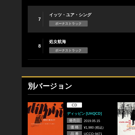
イッツ・ユア・シング
7
ボーナストラック
処女航海
8
ボーナストラック
別バージョン
CD
ディッピン [UHQCD]
発売日
2019.05.15
価 格
¥1,980 (税込)
品 番
UCCQ-9471