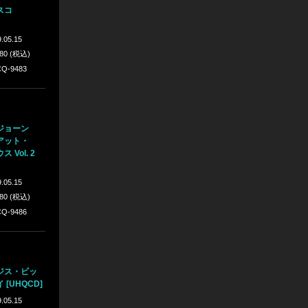
スコ
.05.15
980 (税込)
Q-9483
ジョーン
アット・
Vol. 2
.05.15
980 (税込)
Q-9486
ジス・ビッ
[UHQCD]
.05.15