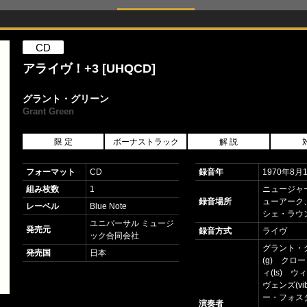
CD
アライヴ！+3 [UHQCD]
グラント・グリーン
Grant Green
限 定
ボーナストラック
解 説
フォーマット
CD
録音年
1970年8月
組み枚数
1
ニュージャ
録音場所
ューアーク
レーベル
Blue Note
シェ・ラウ
ユニバーサル ミュージ
発売元
録音方式
ライヴ
ック合同会社
グラント・
発売国
日本
(g) クロ
ィ(ts) 
ヴェンズ(vi
ー・フォス
演奏者