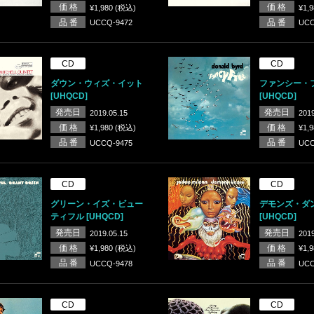
価 格
価 格
¥1,980 (税込)
¥1,
品 番
品 番
UCCQ-9472
UCC
CD
CD
ダウン・ウィズ・イット
ファンシー・
[UHQCD]
[UHQCD]
発売日
発売日
2019.05.15
2019
価 格
価 格
¥1,980 (税込)
¥1,
品 番
品 番
UCCQ-9475
UCC
CD
CD
グリーン・イズ・ビュー
デモンズ・ダ
ティフル [UHQCD]
[UHQCD]
発売日
発売日
2019.05.15
2019
価 格
価 格
¥1,980 (税込)
¥1,
品 番
品 番
UCCQ-9478
UCC
CD
CD