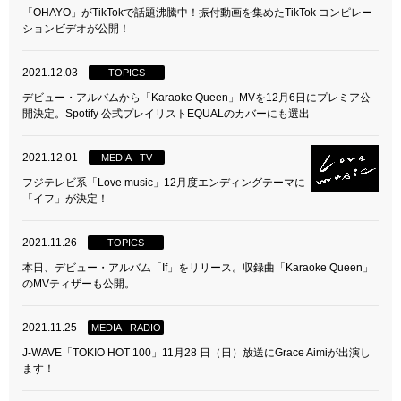
「OHAYO」がTikTokで話題沸騰中！振付動画を集めたTikTok コンピレー
ションビデオが公開！
2021.12.03
TOPICS
デビュー・アルバムから「Karaoke Queen」MVを12月6日にプレミア公
開決定。Spotify 公式プレイリストEQUALのカバーにも選出
2021.12.01
MEDIA - TV
フジテレビ系「Love music」12月度エンディングテーマに
「イフ」が決定！
2021.11.26
TOPICS
本日、デビュー・アルバム「If」をリリース。収録曲「Karaoke Queen」
のMVティザーも公開。
2021.11.25
MEDIA - RADIO
J-WAVE「TOKIO HOT 100」11月28 日（日）放送にGrace Aimiが出演し
ます！