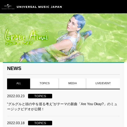
NEWS
ALL
TOPICS
MEDIA
LIVE/EVENT
2022.03.23
TOPICS
“グルグルと頭の中を巡る考え”がテーマの新曲「Are You Okay?」のミュ
ージックビデオが公開！
2022.03.18
TOPICS