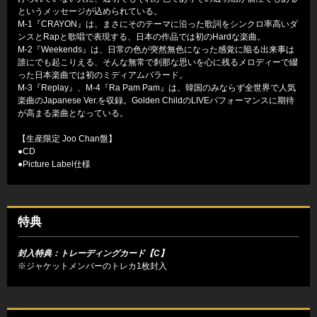
というメッセージが込められている。
M-1『CRAYON』は、まさにそのテーマに沿った歌詞をシンクロ率高いダ
ンスとRapと歌唱で表現する、日本の作品では初のHardな楽曲。
M-2『Weekends』は、日常の色が突然無色になった感覚に陥る出来事は
誰にでも起こりえる、そんな無常で刹那な思いを心に残るメロディーで綴
った日本楽曲では初のミディアムバラード。
M-3『Replay』、M-4『Ra Pam Pam』は、韓国のみならず全世界で人気
楽曲のJapanese Ver.を収録。Golden ChildのLIVEパフォーマンスに期待
が高まる楽曲となっている。
【生産限定 Joo Chan盤】
●CD
●Picture Label仕様
特典
封入特典：トレーディングカード【C】
※ジャケットメンバーのトレカ1枚封入