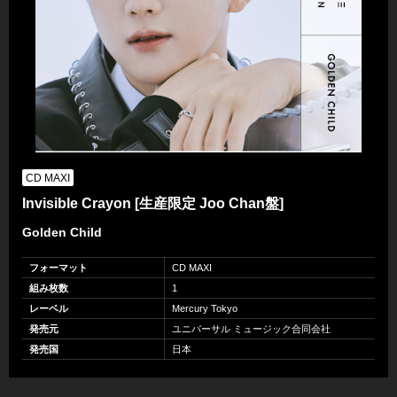
CD MAXI
Invisible Crayon [生産限定 Joo Chan盤]
Golden Child
フォーマット
CD MAXI
組み枚数
1
レーベル
Mercury Tokyo
発売元
ユニバーサル ミュージック合同会社
発売国
日本