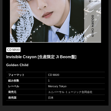
CD MAXI
Invisible Crayon [生産限定 Ji Beom盤]
Golden Child
フォーマット
CD MAXI
組み枚数
1
レーベル
Mercury Tokyo
発売元
ユニバーサル ミュージック合同会社
発売国
日本