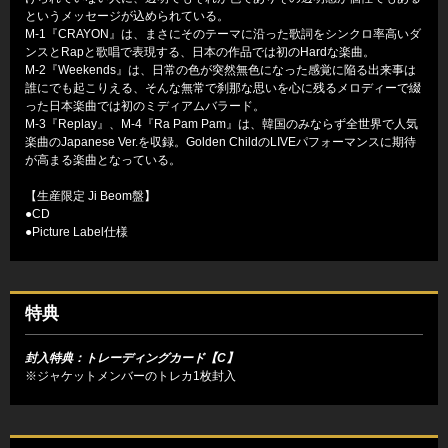
というメッセージが込められている。
M-1『CRAYON』は、まさにそのテーマに沿った歌詞をシンクロ率高いダ
ンスとRapと歌唱で表現する、日本の作品では初のHardな楽曲。
M-2『Weekends』は、日常の色が突然無色になった感覚に陥る出来事は
誰にでも起こりえる、そんな無常で刹那な思いを心に残るメロディーで綴
った日本楽曲では初のミディアムバラード。
M-3『Replay』、M-4『Ra Pam Pam』は、韓国のみならず全世界で人気
楽曲のJapanese Ver.を収録。Golden ChildのLIVEパフォーマンスに期待
が高まる楽曲となっている。
【生産限定 Ji Beom盤】
●CD
●Picture Label仕様
特典
封入特典：トレーディングカード【C】
※ジャケットメンバーのトレカ1枚封入