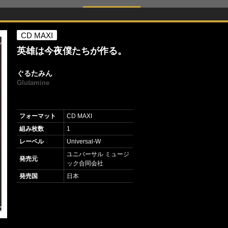
CD MAXI
英雄は今夜僕たちが作る。
ぐるたみん
Glutamine
フォーマット
CD MAXI
組み枚数
1
レーベル
Universal-W
ユニバーサル ミュージ
発売元
ック合同会社
発売国
日本