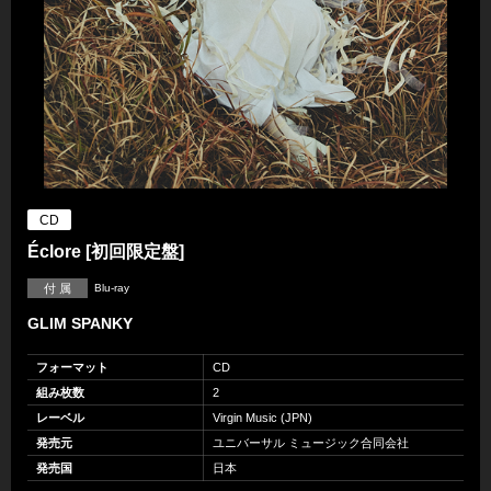
CD
Éclore [初回限定盤]
付 属
Blu-ray
GLIM SPANKY
フォーマット
CD
組み枚数
2
レーベル
Virgin Music (JPN)
発売元
ユニバーサル ミュージック合同会社
発売国
日本