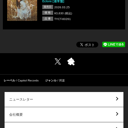
Éclore [通常盤]
発売日
2026.03.25
価 格
¥3,630 (税込)
品 番
TYCT-60261
レーベル
Capitol Records
ジャンル
邦楽
ニュースレター
会社概要