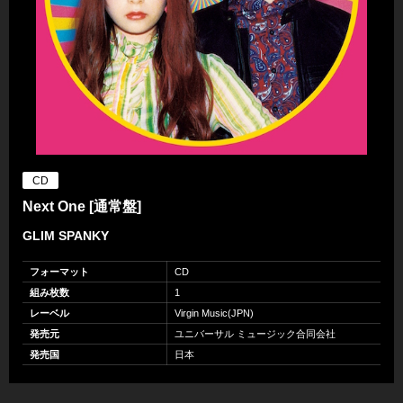
CD
Next One [通常盤]
GLIM SPANKY
フォーマット
CD
組み枚数
1
レーベル
Virgin Music(JPN)
発売元
ユニバーサル ミュージック合同会社
発売国
日本