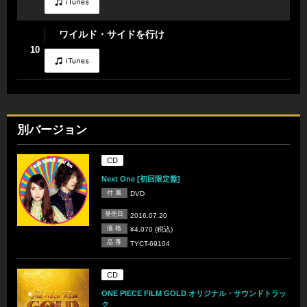
ワイルド・サイドを行け
10
別バージョン
CD
Next One [初回限定盤]
付 属
DVD
発売日
2016.07.20
価 格
¥4,070 (税込)
品 番
TYCT-69104
CD
ONE PIECE FILM GOLD オリジナル・サウンドトラッ
ク