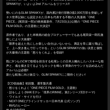
SPANKYが、いよいよ2nd アルバムをリリース!!
勢いにのるGLIM SPANKYが、国内累計発行部数3億2,000万部を突破しギ
ネス世界記録にも認定された日本を代表する不動の人気漫画「ONE
PIECE」(尾田栄一郎)の映画最新作、7月23日(土)公開の『ONE PIECE
FILM GOLD』の主題歌に大決定!!
原作者であり、また本映画の総合プロデューサーでもある尾田栄一郎氏激
推しにより大抜擢!!
「限界を超えた先にしか新しい自分はいないから、満足を常に蹴り飛ばし
て、上へ突き進んで行ってやる」というGLIM SPANKYの強い決意と個性
が大爆発の主題歌「怒りをくれよ」を収録!!
既に9つものCMで歌唱を担当する松尾レミの日本人離れしたハスキーな歌
声と、魂を掻き立てるようなロックを鳴らす渾身のサウンドを詰め込んだ
アルバムは必聴!!
新たな航海に向け旅立つ、GLIM SPANKYにご期待ください!
【CD収録曲】初回盤、通常盤共通
・怒りをくれよ (「ONE PIECE FILM GOLD」主題歌)
・話をしよう (NHK Eテレ「境界のRINNE」第2シリーズEDテーマ)
・ワイルド・サイドを行け
・NEXT ONE(ブラインドサッカー日本代表 公式ソング)
・時代のヒーロー
他 全10曲収録