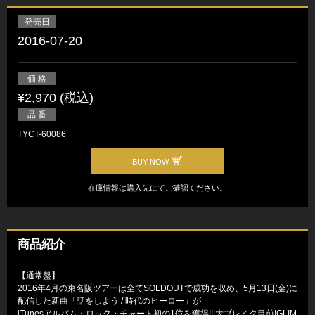
発売日
2016-07-20
価 格
¥2,970 (税込)
品 番
TYCT-60086
BUY NOW
在庫情報は購入先にてご確認ください。
商品紹介
【通常盤】
2016年4月の東名阪ツアーは全てSOLDOUTで成功を収め、5月13日(金)に
配信した新曲「話をしよう / 時代のヒーロー」が
iTunesアルバム・ロック・チャート初の1位を獲得!! 大ブレイク目前!GLIM