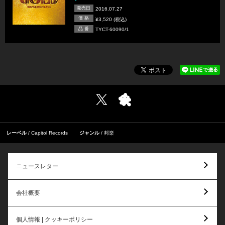
発売日
2016.07.27
価 格
¥3,520 (税込)
品 番
TYCT-60090/1
レーベル
Capitol Records
ジャンル
邦楽
ニュースレター
会社概要
個人情報 | クッキーポリシー