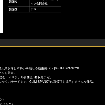
発売元
ック合同会社
発売国
日本
飛ぶ鳥を落とす勢いを魅せる最重要バンドGLIM SPANKY!!
ルバムを発売。
）含む、オリジナル新曲全5曲収録予定。
クバラードまで、GLIM SPANKYの真骨頂を提示するそんな作品。
グ）
ーマソング）