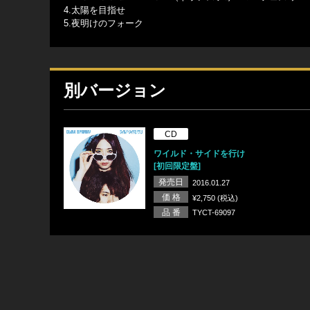
4.太陽を目指せ
5.夜明けのフォーク
別バージョン
CD
ワイルド・サイドを行け
[初回限定盤]
発売日
2016.01.27
価 格
¥2,750 (税込)
品 番
TYCT-69097