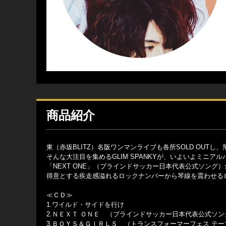
商品紹介
東（赤坂BLITZ）名阪ワンマンライブも各所SOLD OUTし、
そんな大注目を集めるGLIM SPANKYが、いよいよミニア
「NEXT ONE」（ブラインドサッカー日本代表公式ソング
得意とする疾走感溢れるロックナンバーから琴線を震わせるロッ
≪ＣＤ≫
1.ワイルド・サイドを行け
2.ＮＥＸＴ ＯＮＥ （ブラインドサッカー日本代表公式ソン
3.ＢＯＹＳ＆ＧＩＲＬＳ （トランスフォーマーフェス テ