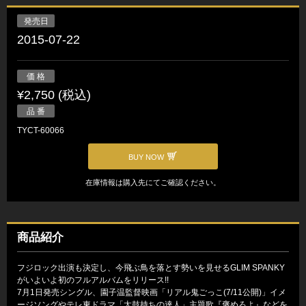
発売日
2015-07-22
価 格
¥2,750 (税込)
品 番
TYCT-60066
BUY NOW
在庫情報は購入先にてご確認ください。
商品紹介
フジロック出演も決定し、今飛ぶ鳥を落とす勢いを見せるGLIM SPANKY
がいよいよ初のフルアルバムをリリース!!
7月1日発売シングル、園子温監督映画「リアル鬼ごっこ(7/11公開)」イメ
ージソングやテレ東ドラマ「太鼓持ちの達人」主題歌『褒めろよ』などを