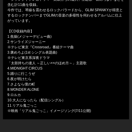
含む計11曲を収録。
今作では、琴線を震わせるロックバラードから、GLIM SPANKYが得意と
するロックナンバーまでGLIMの音楽の多様性を伺わせるアルバムに仕上
がっています。
【CD収録内容】
1.焦燥(メジャーデビュー曲)
2.サンライズジャーニー
※テレビ東京『Crossroad』番組テーマ曲
3.褒めろよ(1st シングル表題曲)
※テレビ東京系深夜ドラマ
「太鼓持ちの達人 ～正しい××のほめ方～」主題歌
4.MIDNIGHT CIRCUS
5.踊りに行こうぜ
6.夜が明けたら
7.さよなら僕の町
8.WONDER ALONE
9.ロルカ
10.大人になったら（配信シングル）
11.リアル鬼ごっこ
※映画「リアル鬼ごっこ」イメージソング(7/11公開)