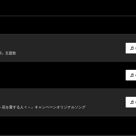
n3』主題歌
ERS～花を愛する人々～』キャンペーンオリジナルソング