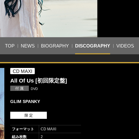
TOP
NEWS
BIOGRAPHY
DISCOGRAPHY
VIDEOS
CD MAXI
All Of Us [初回限定盤]
付 属
DVD
GLIM SPANKY
限 定
フォーマット
CD MAXI
組み枚数
2