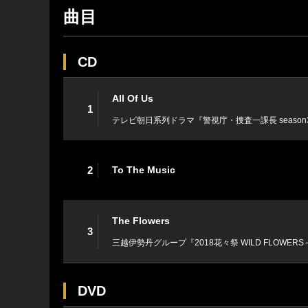
曲目
CD
All Of Us
1
テレビ朝日系列ドラマ『警視庁・捜査一課長 seaso
2
To The Music
The Flowers
3
三越伊勢丹グループ『2018花々祭 WILD FLOW
DVD