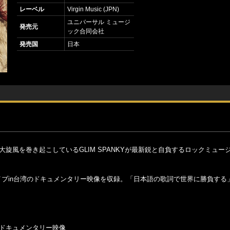
レーベル
Virgin Music (JPN)
ユニバーサル ミュージ
発売元
ック合同会社
発売国
日本
て一大旋風を巻き起こしているGLIM SPANKYが最新鋭と自負するロックミュー
イブin台湾のドキュメンタリー映像を収録。「日本語の歌詞で世界に勝負する
aipei」ドキュメンタリー映像