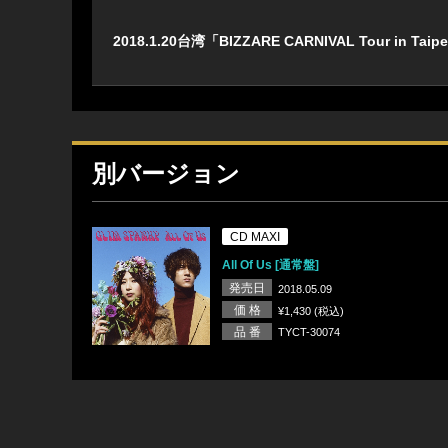
2018.1.20台湾「BIZZARE CARNIVAL Tour in
別バージョン
CD MAXI
All Of Us [通常盤]
発売日
2018.05.09
価 格
¥1,430 (税込)
品 番
TYCT-30074