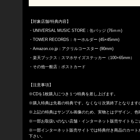
【対象店舗/特典内容】
・UNIVERSAL MUSIC STORE：缶バッジ (76ｍｍ)
・TOWER RECORDS：キーホルダー (45×45mm)
・Amazon.co.jp：アクリルコースター (90mm)
・楽天ブックス：スマホサイズステッカー（100×65mm）
・その他一般店：ポストカード
【注意事項】
※CDを1枚購入につき１つ特典を差し上げます。
※購入特典は先着の特典です。なくなり次第終了となります
※上記の特典はサンプル画像のため、実物とはデザイン、色
※一部お取扱いのない店舗・インターネット販売サイトもご
※一部インターネット販売サイトでは特典付き商品のカート
下さい。