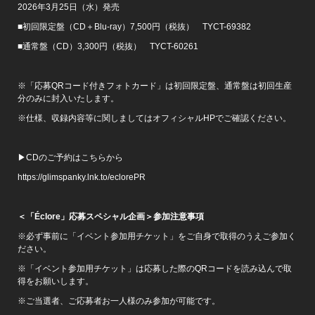
2026年3月25日（水）発売
■初回限定盤（CD＋Blu-ray）7,500円（税抜） TYCT-69382
■通常盤（CD）3,300円（税抜） TYCT-60261
※「応募QRコード付きフォトカード」は初回限定盤、通常盤は初回生産
分のみに封入いたします。
※仕様、収録内容等に関しましてはオフィシャルHPでご確認ください。
▶CDのご予約はこちらから
https://glimspanky.lnk.to/eclorePR
＜「Éclore」応募スペシャル企画＞参加注意事項
※必ず事前に「イベント参加用チケット」をご自身で取得のうえご参加く
ださい。
※「イベント参加用チケット」は応募した際のQRコードを読み込んで取
得をお願いします。
※ご当選者、ご応募者お一人様のみ参加が可能です。