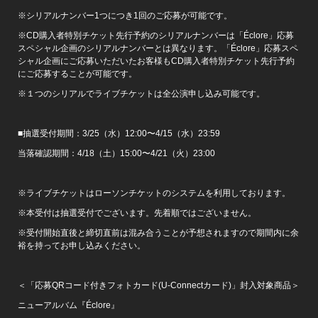
※シリアルナンバー1つにつき1回のご応募が可能です。
※CD購入者特別チケット先行予約のシリアルナンバーは「Éclore」応募
スペシャル企画のシリアルナンバーとは異なります。「Éclore」応募スペ
シャル企画にご応募いただいたお客様もCD購入者特別チケット先行予約
にご応募することが可能です。
※１つのシリアルでライブチケットは全公演申し込み可能です。
■抽選受付期間：3/25（水）12:00〜4/15（水）23:59
当落確認期間：4/18（土）15:00〜4/21（火）23:00
※ライブチケットはローソンチケットのシステムを利用しております。
※本受付は抽選受付でございます。先着順ではございません。
※受付開始直後と締切直前は混み合うことが予想されますので期間内に余
裕を持ってお申し込みください。
＜「応募QRコード付きフォトカード(U-Connectカード)」封入対象商品＞
ニューアルバム『Éclore』