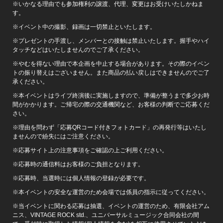
※いかなる理由でも参加権利の譲渡、代理、変更はお受けいたしかねま
す。
※イベント中の撮影、録画は一切禁止といたします。
※プレゼントの手渡し、メンバーとの接触は禁止いたします。握手やハイ
タッチなどはいたしませんのでご了承ください。
※やむを得ない理由で本企画を中止する場合があります。その際のイベン
トの振り替えはございません。また商品の払い戻しはできませんのでご了
承ください。
※本イベントはライブ終演後に実施しますので、準備が整うまで多少お時
間がかかります。ご帰宅の際の交通機関など、お客様の判断でご応募くだ
さい。
※理由を問わず「応募QRコード付きフォトカード」の再発行等はいたし
ませんので紛失にはご注意ください。
※応募サイト上の注意事項をご確認の上ご利用ください。
※応募時の通信料はお客様のご負担となります。
※応募時、当選時には個人情報の登録が必要です。
※本イベントの安全な運営のため会場では係員の指示に従ってください。
※当イベントに関わる応募は抽選、イベントの運営のため、有限会社アム
ニス、VINTAGE ROCK std.、ユニバーサルミュージック合同会社の間