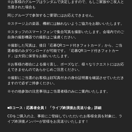
※お客様のグループはランダムで決定しますので、もしご家族やご友人と
当選された場合も
同じグループで参加するご要望にはお応えできません。
※ステージ上の楽器、機材には触れないようご協力をお願いいたします。
※スタッフのスマートフォンで集合写真を撮影いたします。会場内でのご
自身の撮影機器での撮影はご遠慮ください。
※撮影した写真は、後日「応募QRコード付きフォトカード」から、ご当
選者様のみダウンロードが可能です。「応募QRコード付きフォトカー
ド」は大切に保管をお願いいたします。
※お客様の都合による撮り直し、ポーズなど、様々なリクエストにはお応
えできませんのであらかじめご注意ください。
※撮影にご当選のお客様は顔写真付きの身分証明書を確認させていただき
ますので必ずご持参ください。
※その他参加の注意事項はご当選者様のみにご案内いたします。
■Bコース：応募者全員！ 「ライブ終演後お見送り会」詳細
CDをご購入の上、事前にご登録していただいたお客様全員を対象に、ラ
イブ終演後メンバーが皆様をお見送りいたします！