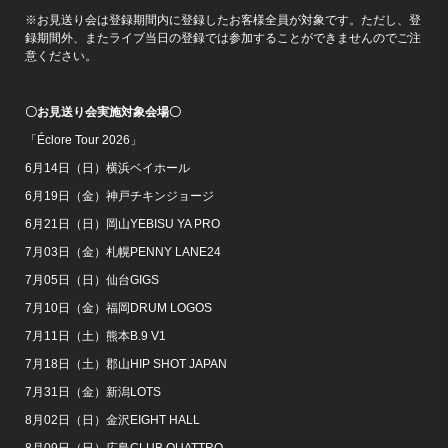
※お見送り会は登録期間内に登録したお客様全員が対象です。ただし、登
録期間外、またライブ当日の登録では参加することができませんのでご注
意ください。
〇お見送り会実施対象会場〇
「Éclore Tour 2026」
6月14日（日）横浜ベイホール
6月19日（金）神戸チキンジョージ
6月21日（日）岡山YEBISU YA PRO
7月03日（金）札幌PENNY LANE24
7月05日（日）仙台GIGS
7月10日（金）福岡DRUM LOGOS
7月11日（土）熊本B.9 V1
7月18日（土）郡山HIP SHOT JAPAN
7月31日（金）新潟LOTS
8月02日（日）金沢EIGHT HALL
8月09日（日）広島CLUB QUATTRO