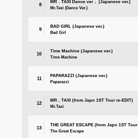
MR．TAXI Dance ver． (Japanese ver.)
8
Mr.Taxi (Dance Ver.)
BAD GIRL (Japanese ver.)
9
Bad Girl
Time Machine (Japanese ver.)
10
Time Machine
PAPARAZZI (Japanese ver.)
11
Paparazzi
MR．TAXI (from Japn 1ST Tour re-EDIT)
12
Mr.Taxi
THE GREAT ESCAPE (from Japn 1ST Tour 
13
The Great Escape