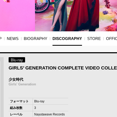
P
NEWS
BIOGRAPHY
DISCOGRAPHY
STORE
OFFIC
Blu-ray
GIRLS’ GENERATION COMPLETE VIDEO COLL
少女時代
Girls' Generation
フォーマット
Blu-ray
組み枚数
3
レーベル
Nayutawave Records